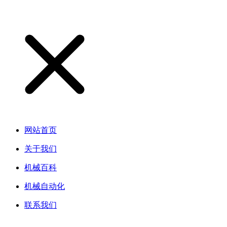
网站首页
关于我们
机械百科
机械自动化
联系我们