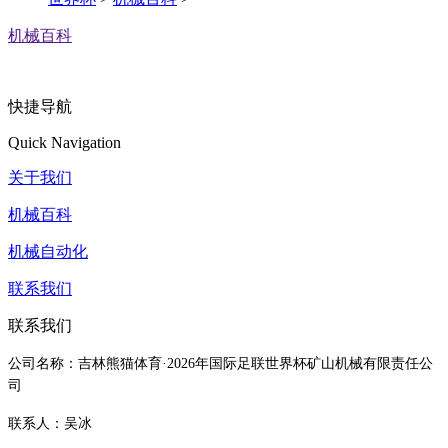
机械百科
快捷导航
Quick Navigation
关于我们
机械百科
机械自动化
联系我们
联系我们
公司名称：吉林熊猫体育·2026年国际足联世界杯矿山机械有限责任公
司
联系人：吴冰