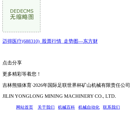
迈得医疗(688310)_股票行情_走势图—东方财
点击分享
更多精彩等着您！
吉林熊猫体育·2026年国际足联世界杯矿山机械有限责任公司
JILIN YONGLONG MINING MACHINERY CO., LTD.
网站首页
|
关于我们
|
机械百科
|
机械自动化
|
联系我们
公司地址：吉林市吉长南线98号
联系人：吴冰