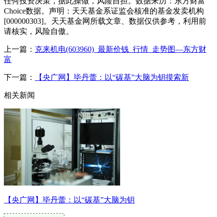
任何投资决策，据此操做，风险自担。数据来历：东方财富
Choice数据。声明：天天基金系证监会核准的基金发卖机构
[000000303]。天天基金网所载文章、数据仅供参考，利用前
请核实，风险自傲。
上一篇：
克来机电(603960)_最新价钱_行情_走势图—东方财
富
下一篇：
【央广网】毕丹蕾：以“碳基”大脑为钥摸索新
相关新闻
【央广网】毕丹蕾：以“碳基”大脑为钥