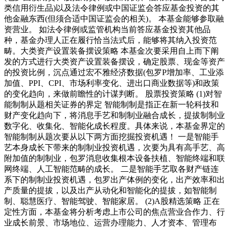
类信用衍生品)以及法令律例或中国证监会答应基金投资的其
他金融东西(但须合适中国证监会的相关)。 本基金能够参取融
资营业。 如法令律例或监管机构当前答应基金投资其他品
种，基金办理人正在履行恰当法式后，能够将其纳入投资范
畴。大类资产设置装备摆设策略 本基金次要采用自上而下阐
发的方式进行大类资产设置装备摆设，确定股票、现金等资产
的投资比例，沉点通过宏不雅经济数据(包罗P增加率、工业添
加值、PPI、CPI、市场利率变化、进出口商业数据等)和政策
的变化趋向，来做前瞻性的计谋判断。 股票投资策略 (1)对智
能制制从题相关证券的界定 智能制制是指正在新一轮科技和
财产变化趋向下，将消息手艺和制制业融合成长，提拔制制业
数字化、收集化、智能化成长程度。具体来说，本基金界定的
智能制制从题次要从以下两方面挖掘投资机遇！ 一是智能手
艺本身成长下带来的制制业投资机遇，次要为具有高手艺、高
附加值的制制业，包罗消息收集根本设备扶植、智能终端和联
网终端、人工智能范畴的成长。 二是智能手艺取各财产链连
系下的制制业投资机遇，包罗出产体例的变化，出产效率和出
产质量的提拔，以及出产从动化和智能化的提拔，如智能制
制、聪慧医疗、智能驾驶、智能家居。 (2)A股精选策略 正在
定性方面，本基金将分析考虑上市公司的焦点营业合作力、行
业成长前景、市场地位、运营办理能力、人才资本、管理布