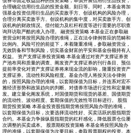
债券等固定收益品种的投资策略，审慎开展信用衍生品投资，
合理确定信用衍生品的投资金额、刻日等。同时，本基金将加
强基金投资信用衍生品的买卖敌手方、创设机构的风险办理，
合理分离买卖敌手方、创设机构的集中度，对买卖敌手方、创
设机构的财政情况、偿付能力及杠杆程度等进行需要的尽职查
询拜访取严酷的准入办理。 融资投资策略 本基金正在参取融
资营业时将按照风险办理的准绳，正在法令律例答应的范畴和
比例内、风险可控的前提下，本着隆重准绳，参取融资营业，
无效防备和节制风险，切实基金财富的平安和基金份额持有人
权益。 资产支撑证券投资策略 本基金通过对资产支撑证券资
产池布局和质量的调查、阐发资产支撑证券的刊行条目、预估
提前率变化对资产支撑证券将来现金流的影响，隆重投资资产
支撑证券。流动性和风险程度。基金办理人将按关法令律例
的，按照风险办理的准绳，以套期保值为目标，并连系对宏不
雅经济形势和政策趋向的判断、对债券市场进行定性和定量阐
发。建立量化阐发系统，对国债期货和现货的基差、国债期货
的流动性、波动程度、套期保值的无效性等目标进行。 股指
期货投资策略 本基金投资股指期货将按照风险办理的准绳，
以套期保值为目标，次要选择流动性好、买卖活跃的股指期货
合约。本基金力争操纵股指期货的杠杆感化，降低股票仓位屡
次调整的买卖成本。 股票期权投资策略 本基金将按照风险办
理的准绳，以套期保值为次要目标，参取股票期权的投资。本