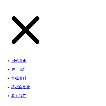
网站首页
关于我们
机械百科
机械自动化
联系我们