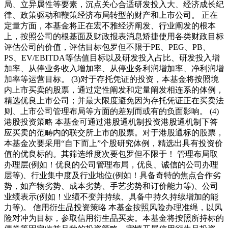
局、立异属性等要素，沉点关心合适研发投入大、经济成长纪
律、政策驱动和鞭策经济布局转型的财产和上市公司。 正在
定量方面，本基金将正在宏不雅经济阐发、行业阐发的根本
上，按照公司的根基面及财政报表消息矫捷使用各类财政目标
评估公司的价值，评估目标包罗但不限于PE、PEG、PB、
PS、EV/EBITDA等估值目标以及研发投入占比、研发投入增
加率、从停业务收入增加率、从停业务利润增加率、净利润增
加率等运营目标。 (3)对于存托凭证的投资，本基金将按照境
内上市买卖的股票，通过定性阐发和定量阐发相连系的体例，
精选优良上市公司；并最大限度避免因为存托凭证正在买卖法
则、上市公司管理布局等方面的差别而或有的负面影响。 (4)
港股投资策略 本基金可通过港股通机制投资港股通机制下答
应买卖的范畴内的联交所上市的股票。对于港股通标的股票，
本基金次要采用“自下而上”个股研究体例，精选出具有投资价
值的优良标的。其筛选维度次要包罗但不限于！ 管理布局取
办理层(例如！优良的公司管理布局，优良、诚信的公司办理
层等)、行业集中度及行业地位(例如！具备奇特的焦点合作劣
势，如产物劣势、成本劣势、手艺劣势和订价能力等)、公司
业绩表示(例如！业绩不变并持续、具备中持久持续增加的能
力等)。 信用衍生品投资策略 本基金按照风险办理准绳，以风
险对冲为目标，参取信用衍生品买卖。本基金将按照所持标的