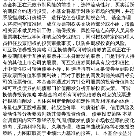
基金将正在无效节制风险的前提下，选择流动性好、买卖活跃
的期权合约进行投资。本基金将基于对质券市场的预判，并连
系股指期权订价模子，选择估值合理的期权合约。 基金办理
人将按照审慎准绳，成立股票期权买卖决策部分或小组，按照
相关要求做员培训工做，确保投资、风控等焦点岗亭人员具备
股票期权营业学问和响应的专业能力，同时授权特定的办理人
员担任股票期权的投资审批事项，以防备期权投资的风险。
可互换债券投资策略 可互换债券取可转换债券的区别正在于
换股期间用于互换的股票并非本身新发的股票，而是刊行人持
有的其他上市公司的股票。可互换债券同样具有股性和债性，
此中债性取可转换债券不异，即选择持有可互换债券至到期以
获取票面价值和票面利钱；而对于股性的阐发则需关瞩目标公
司的股票价值。本基金将通过对方针公司股票的投资价值阐发
和可互换债券的纯债部门价值阐发分析开展投资决策。 可转
换债券投资策略 本基金将对所有可转换债券所对应的股票进
行根基面阐发，具体采用定量阐发和定性阐发相连系的体例，
考量包罗正股根基面、转股溢价率、纯债溢价率、信用风险及
流动性等分析要素判断其债券投资价值。 债券投资策略 本基
金调查国内宏不雅经济景气周期激发的债券市场收益率的变化
趋向，采纳利率预期、久期办理、收益率曲线策略等积极投资
策略，力图获取高于业绩比力基准的报答。1、本基金收益分