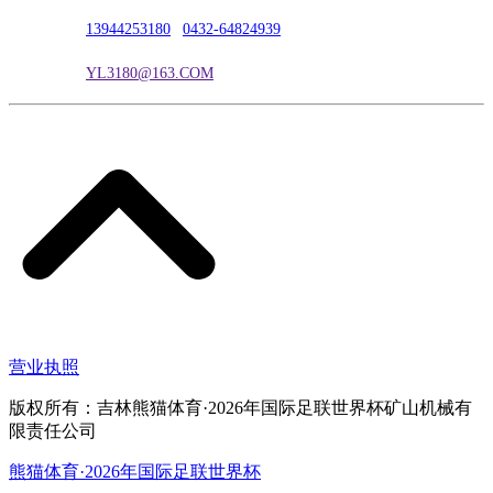
联系电话：
13944253180
|
0432-64824939
电子邮箱：
YL3180@163.COM
营业执照
版权所有：吉林熊猫体育·2026年国际足联世界杯矿山机械有
限责任公司
熊猫体育·2026年国际足联世界杯