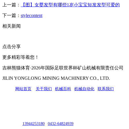
上一篇：
【图】女婴发型有哪些1岁小宝宝短发发型可爱的
下一篇：
stylecontent
相关新闻
点击分享
更多精彩等着您！
吉林熊猫体育·2026年国际足联世界杯矿山机械有限责任公司
JILIN YONGLONG MINING MACHINERY CO., LTD.
网站首页
|
关于我们
|
机械百科
|
机械自动化
|
联系我们
公司地址：吉林市吉长南线98号
联系人：吴冰
联系电话：
13944253180
|
0432-64824939