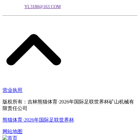
电子邮箱：
YL3180@163.COM
营业执照
版权所有：吉林熊猫体育·2026年国际足联世界杯矿山机械有
限责任公司
熊猫体育·2026年国际足联世界杯
网站地图