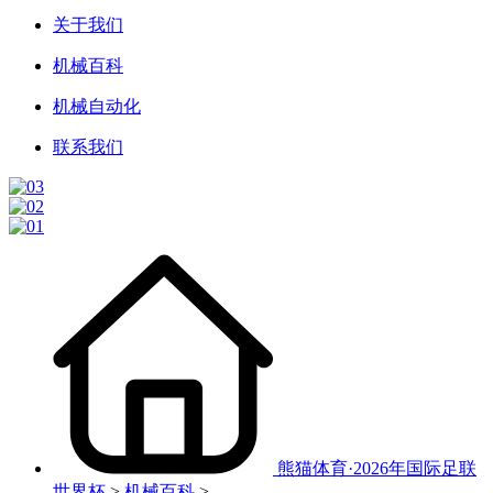
关于我们
机械百科
机械自动化
联系我们
熊猫体育·2026年国际足联
世界杯
>
机械百科
>