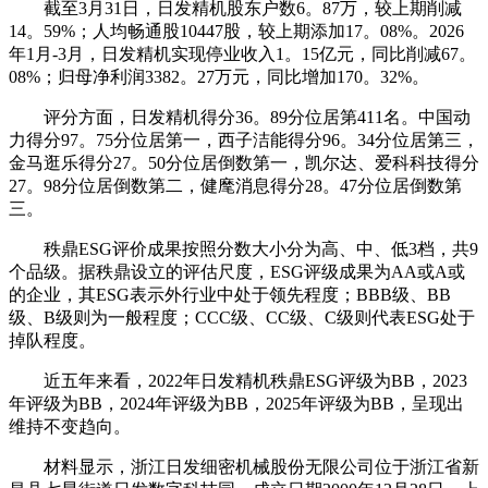
截至3月31日，日发精机股东户数6。87万，较上期削减
14。59%；人均畅通股10447股，较上期添加17。08%。2026
年1月-3月，日发精机实现停业收入1。15亿元，同比削减67。
08%；归母净利润3382。27万元，同比增加170。32%。
评分方面，日发精机得分36。89分位居第411名。中国动
力得分97。75分位居第一，西子洁能得分96。34分位居第三，
金马逛乐得分27。50分位居倒数第一，凯尔达、爱科科技得分
27。98分位居倒数第二，健麾消息得分28。47分位居倒数第
三。
秩鼎ESG评价成果按照分数大小分为高、中、低3档，共9
个品级。据秩鼎设立的评估尺度，ESG评级成果为AA或A或
的企业，其ESG表示外行业中处于领先程度；BBB级、BB
级、B级则为一般程度；CCC级、CC级、C级则代表ESG处于
掉队程度。
近五年来看，2022年日发精机秩鼎ESG评级为BB，2023
年评级为BB，2024年评级为BB，2025年评级为BB，呈现出
维持不变趋向。
材料显示，浙江日发细密机械股份无限公司位于浙江省新