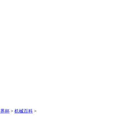
世界杯
>
机械百科
>