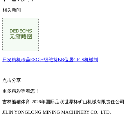
相关新闻
日发精机秩鼎ESG评级维持BB位居GICS机械制
点击分享
更多精彩等着您！
吉林熊猫体育·2026年国际足联世界杯矿山机械有限责任公司
JILIN YONGLONG MINING MACHINERY CO., LTD.