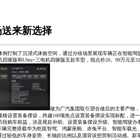
场送来新选择
打制了沉浸式体验空间，通过分歧场景展现车辆正在智能驾驶
三电机四驱版和Ultra+三电机四驱版五款车型，指点价20。99万元至3
做为广汽集团取引望合做后的主要产物，启
格设置装备摆设，跨越100项焦点设置装备摆设实现标配，进
阶段购车权益，涉及尾款补助、设置装备摆设升级、智能驾驶办
。车辆完整搭载华为乾崑智驾、鸿蒙座舱、赤兔平台、智能车载光
，通过较低的车身姿势、长轴距比例以及溜背设想营制活动感。新