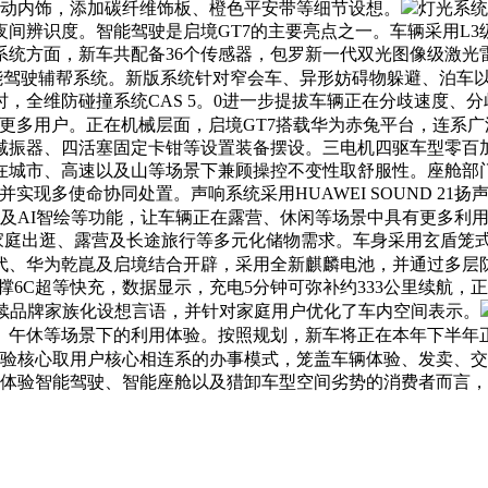
活动内饰，添加碳纤维饰板、橙色平安带等细节设想。
灯光系统
间辨识度。智能驾驶是启境GT7的主要亮点之一。车辆采用L
统方面，新车共配备36个传感器，包罗新一代双光图像级激光
5智能驾驶辅帮系统。新版系统针对窄会车、异形妨碍物躲避、泊车
，全维防碰撞系统CAS 5。0进一步提拔车辆正在分歧速度、
力笼盖更多用户。正在机械层面，启境GT7搭载华为赤兔平台，连
振器、四活塞固定卡钳等设置装备摆设。三电机四驱车型零百加快时
市、高速以及山等场景下兼顾操控不变性取舒服性。座舱部门，启境G
现多使命协同处置。声响系统采用HUAWEI SOUND 21扬声
以及AI智绘等功能，让车辆正在露营、休闲等场景中具有更多利
满脚家庭出逛、露营及长途旅行等多元化储物需求。车身采用玄盾
代、华为乾崑及启境结合开辟，采用全新麒麟电池，并通过多层
公里，支撑6C超等快充，数据显示，充电5分钟可弥补约333公里
延续品牌家族化设想言语，并针对家庭用户优化了车内空间表示。
、午休等场景下的利用体验。按照规划，新车将正在本年下半年
用体验核心取用户核心相连系的办事模式，笼盖车辆体验、发卖、
体验智能驾驶、智能座舱以及猎卸车型空间劣势的消费者而言，G