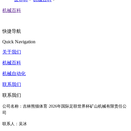
机械百科
快捷导航
Quick Navigation
关于我们
机械百科
机械自动化
联系我们
联系我们
公司名称：吉林熊猫体育·2026年国际足联世界杯矿山机械有限责任公
司
联系人：吴冰