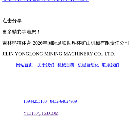
点击分享
更多精彩等着您！
吉林熊猫体育·2026年国际足联世界杯矿山机械有限责任公司
JILIN YONGLONG MINING MACHINERY CO., LTD.
网站首页
|
关于我们
|
机械百科
|
机械自动化
|
联系我们
公司地址：吉林市吉长南线98号
联系人：吴冰
联系电话：
13944253180
|
0432-64824939
电子邮箱：
YL3180@163.COM