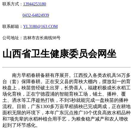
联系方式：
13944253180
0432-64824939
联系邮箱：
YL3180@163.COM
公司地址：吉林市吉长南线98号
山西省卫生健康委员会网坐
南方早稻春耕备耕有序展开。江西投入各类农机具56万多
台（套）保障春耕。正在安义县的育秧大棚内，摆放划一的育
秧盘上，秧苗曾经破土出芽，长势喜人，福建积极成长水稻工
场化育秧，正在宁德霞浦的智能育秧工场，铺土、播种、覆
土、洒水等工序趁热打铁，不到5秒就能完成一盘秧苗的播种
流程。目前，广东1300多万亩早稻插秧已完成两成，正在耕地
面积无限的环境下，本年广东沉点推广10个优良高效水稻品种
和7项先辈的水稻种植合用手艺，为粮食稳产减产和农人增收
起到了环节感化。