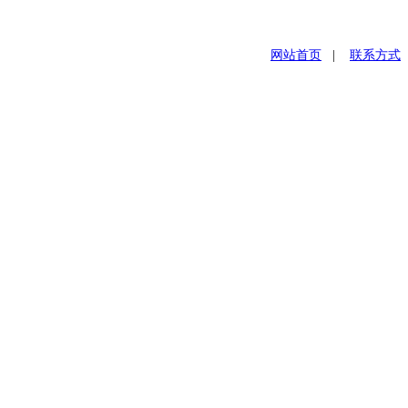
网站首页
|
联系方式