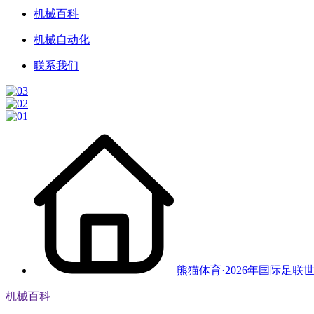
机械百科
机械自动化
联系我们
熊猫体育·2026年国际足联
机械百科