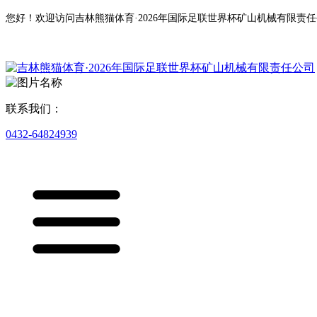
您好！欢迎访问吉林熊猫体育·2026年国际足联世界杯矿山机械有限责
联系我们：
0432-64824939