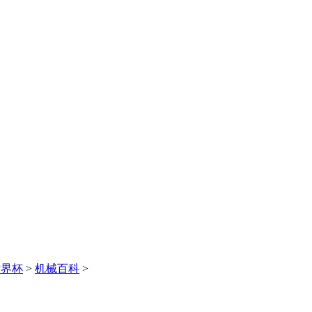
世界杯
>
机械百科
>