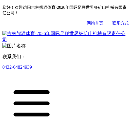
您好！欢迎访问吉林熊猫体育·2026年国际足联世界杯矿山机械有限责
任公司！
网站首页
|
联系方式
联系我们：
0432-64824939