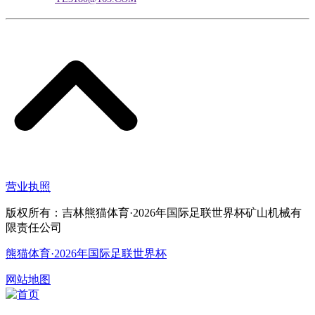
营业执照
版权所有：吉林熊猫体育·2026年国际足联世界杯矿山机械有
限责任公司
熊猫体育·2026年国际足联世界杯
网站地图