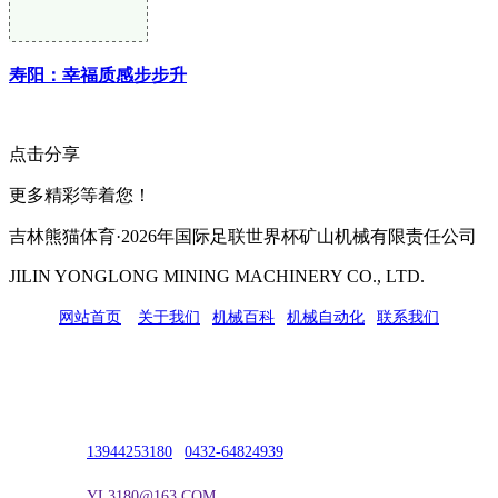
寿阳：幸福质感步步升
点击分享
更多精彩等着您！
吉林熊猫体育·2026年国际足联世界杯矿山机械有限责任公司
JILIN YONGLONG MINING MACHINERY CO., LTD.
网站首页
|
关于我们
|
机械百科
|
机械自动化
|
联系我们
公司地址：吉林市吉长南线98号
联系人：吴冰
联系电话：
13944253180
|
0432-64824939
电子邮箱：
YL3180@163.COM