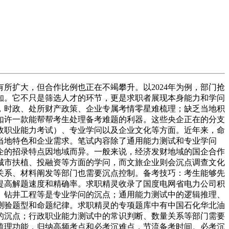
扩大，但合作比例也正在不竭攀升。以2024年为例，部门抢
知。它不只是筛选人才的环节，更是求职者展现本身能力和学问
，时政、处所财产政策、企业专属考情零星难梳理；缺乏当地积
如许一款能帮帮考生处理备考难题的利器。这些央企正在的分支
政职业能力考试）、专业学问以及企业文化等方面。近年来，命
当地特色和企业需求。笔试内容除了通用能力测试和专业学问
企的招录特点因地域而异。一般来说，经济发财地域的国企合作
城市扶植、投融资等方面的学问，而文旅企业则会沉点调查文化
关系、材料阐发等部门也需要沉点控制。备考技巧：考生能够先
提高解题速度和精确率。求职精灵收录了国度电网省电力公司积
、钻井工程等是专业学问的沉点；通用能力测试中的逻辑推理、
测验题型和命题纪律。求职精灵的专项题库中有中国石化华北油
的沉点；行政职业能力测试中的常识判断、数量关系等部门需要
梳理功能，归纳高频考点和必考沉难点，节流备考时间。必考沉