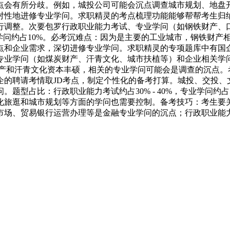
点会有所分歧。例如，城投公司可能会沉点调查城市规划、地盘
对性地进修专业学问。求职精灵的考点梳理功能能够帮帮考生归
行调整。次要包罗行政职业能力考试、专业学问（如钢铁财产、
%，企业相关学问约占10%。必考沉难点：因为是主要的工业城市，钢
点和企业需求，深切进修专业学问。求职精灵的专项题库中有国
学问（如煤炭财产、汗青文化、城市扶植等）和企业相关学问。题
的煤炭财产和汗青文化资本丰硕，相关的专业学问可能会是调查的沉
企的聘请考情取JD考点，制定个性化的备考打算。城投、交投、
型占比：行政职业能力考试约占30% - 40%，专业学问约占50
化旅逛和城市规划等方面的学问也需要控制。备考技巧：考生要关
市场、贸易银行运营办理等是金融专业学问的沉点；行政职业能