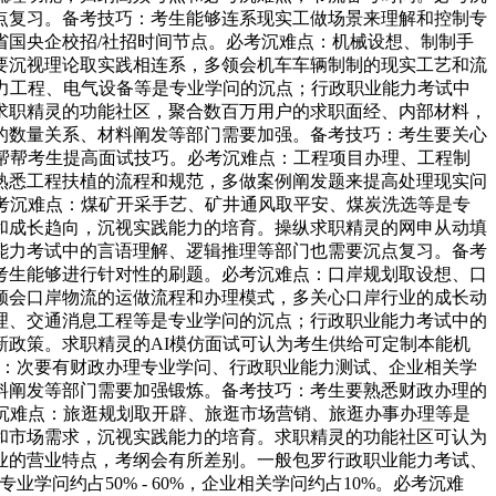
点复习。备考技巧：考生能够连系现实工做场景来理解和控制专
国央企校招/社招时间节点。必考沉难点：机械设想、制制手
要沉视理论取实践相连系，多领会机车车辆制制的现实工艺和流
力工程、电气设备等是专业学问的沉点；行政职业能力考试中
求职精灵的功能社区，聚合数百万用户的求职面经、内部材料，
的数量关系、材料阐发等部门需要加强。备考技巧：考生要关心
帮帮考生提高面试技巧。必考沉难点：工程项目办理、工程制
熟悉工程扶植的流程和规范，多做案例阐发题来提高处理现实问
考沉难点：煤矿开采手艺、矿井通风取平安、煤炭洗选等是专
和成长趋向，沉视实践能力的培育。操纵求职精灵的网申从动填
能力考试中的言语理解、逻辑推理等部门也需要沉点复习。备考
考生能够进行针对性的刷题。必考沉难点：口岸规划取设想、口
领会口岸物流的运做流程和办理模式，多关心口岸行业的成长动
理、交通消息工程等是专业学问的沉点；行政职业能力考试中的
政策。求职精灵的AI模仿面试可认为考生供给可定制本能机
纲：次要有财政办理专业学问、行政职业能力测试、企业相关学
料阐发等部门需要加强锻炼。备考技巧：考生要熟悉财政办理的
沉难点：旅逛规划取开辟、旅逛市场营销、旅逛办事办理等是
和市场需求，沉视实践能力的培育。求职精灵的功能社区可认为
业的营业特点，考纲会有所差别。一般包罗行政职业能力考试、
学问约占50% - 60%，企业相关学问约占10%。必考沉难