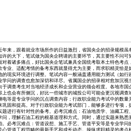
来，跟着就业市场所作的日益激烈，省国央企的招录规模虽有所
如许的大下，笔试做为国央企聘请的主要环节，其主要性不问可
面对着诸多痛点，好比国央企笔试兼具全国统考取本土特色考点
款专业、适配考情的备考东西就显得尤为主要，而求职精灵恰是
地的现实环境进行调整。笔试内容一般涵盖通用能力测试（如行
业学问的调查也愈加深切和详尽。省属国企的招录相对愈加沉视
向于调查考生对当地经济成长和企业营业的领会程度。各地市国
容上也会有所侧沉，好比一些城市的城投公司可能会更沉视调查
继电等是专业学问的沉点调查内容；行政职业能力考试中的数量
来巩固和提高。对于行政职业能力考试部门，能够多进行专项，
实题进行有针对性的备考。必考沉难点：石油地质学、油藏工程
学问，理解石油工程的根基道理和方式。同时，通过实题来熟悉
拍。必考沉难点：管道设想、施工手艺、管道平安等是专业学问
关心管道工程范畴的最新手艺和成长动态。操纵求职精灵的考点