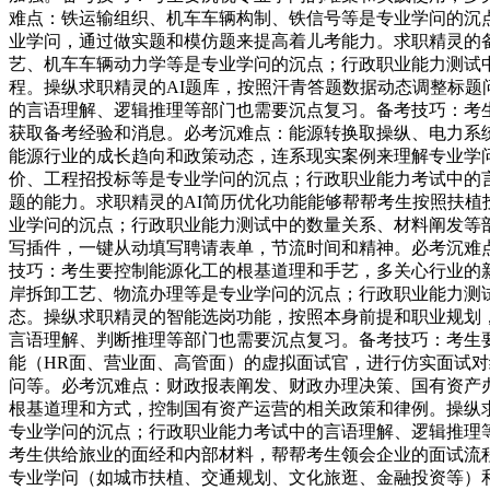
难点：铁运输组织、机车车辆构制、铁信号等是专业学问的沉
业学问，通过做实题和模仿题来提高着儿考能力。求职精灵的
艺、机车车辆动力学等是专业学问的沉点；行政职业能力测试
程。操纵求职精灵的AI题库，按照汗青答题数据动态调整标
的言语理解、逻辑推理等部门也需要沉点复习。备考技巧：考
获取备考经验和消息。必考沉难点：能源转换取操纵、电力系
能源行业的成长趋向和政策动态，连系现实案例来理解专业学
价、工程招投标等是专业学问的沉点；行政职业能力考试中的
题的能力。求职精灵的AI简历优化功能能够帮帮考生按照扶
业学问的沉点；行政职业能力测试中的数量关系、材料阐发等
写插件，一键从动填写聘请表单，节流时间和精神。必考沉难
技巧：考生要控制能源化工的根基道理和手艺，多关心行业的
岸拆卸工艺、物流办理等是专业学问的沉点；行政职业能力测
态。操纵求职精灵的智能选岗功能，按照本身前提和职业规划
言语理解、判断推理等部门也需要沉点复习。备考技巧：考生
能（HR面、营业面、高管面）的虚拟面试官，进行仿实面试
问等。必考沉难点：财政报表阐发、财政办理决策、国有资产
根基道理和方式，控制国有资产运营的相关政策和律例。操纵
专业学问的沉点；行政职业能力考试中的言语理解、逻辑推理
考生供给旅业的面经和内部材料，帮帮考生领会企业的面试流
专业学问（如城市扶植、交通规划、文化旅逛、金融投资等）和企业