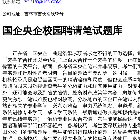
联系邮箱：
YL3180@163.COM
公司地址：吉林市吉长南线98号
国企央企校园聘请笔试题库
正在省，国央企一曲是浩繁求职者求之不得的工做选择。近年
手岗亭的合作比以至达到了上百人合作一个岗亭的程度。正在
储蓄的主要平台。然而，备考省国央企笔试并非易事。考生们
年实题和针对性备考材料，盲目刷题效率差劲等。这时候，一
机构招录凡是遵照全国同一的聘请流程和尺度，但也会连系本
题趋向越来越沉视调查考生的分析能力和现实使用能力，对专
外，还可能会涉及到省的省情、处所财产政策等内容。愈加倾
更为激烈，笔试难度也相对较高。分歧地市的国企正在笔试内
旅逛相关的专业学问。必考沉难点：电力系统阐发、电道理、
系统进修专业学问，成立学问系统，然后通过做实题和模仿题
年笔试线年实题），解析专业且贴合考情，考生能够操纵这些
言语理解等部门也不容轻忽。备考技巧：考生要深切进修专业
田分公司的专项题库，考生能够进行模块化刷题，适配备考节
加强。备考技巧：考生要沉视专业学问的堆集和实践使用，多