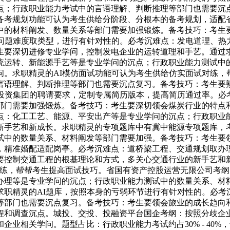
点；行政职业能力考试中的言语理解、判断推理等部门也需要沉
备考规划功能可认为考生供给分阶段、分根本的备考规划，适配省
中的材料阐发、数量关系等部门需要加强锻炼。备考技巧：考生
题问题难度取类型，进行有针对性的。必考沉难点：发电道理、热
生要深切进修专业学问，控制发电企业的运转道理和手艺。通过
统运转、新能源手艺等是专业学问的沉点；行政职业能力测试中
问。求职精灵的AI模仿面试功能可认为考生供给仿实面试对练，
言语理解、判断推理等部门也需要沉点复习。备考技巧：考生要
植投资集团的聘请要求，定制专属简历版本，提高简历通过率。必
部门需要加强锻炼。备考技巧：考生要深切领会煤炭行业的特点
点：化工工艺、能源、平安出产等是专业学问的沉点；行政职业
新手艺和新成长。求职精灵的专项题库中有冀中能源专项题库，
试中的数量关系、材料阐发等部门需要加强。备考技巧：考生要
，精准婚配适配岗亭。必考沉难点：道桥梁工程、交通规划取办
要控制交通工程的根基理论和方式，多关心交通行业的新手艺和新
对练，帮帮考生提高面试技巧。省国有资产控股运营无限公司考
办理等是专业学问的沉点；行政职业能力测试中的数量关系、材
求职精灵的AI题库，按照本身的亏弱环节进行有针对性的。必考
等部门也需要沉点复习。备考技巧：考生要领会旅业的成长趋向
程和调查沉点。城投、交投、投融资平台国企考纲：按照分歧企
相关学问。题型占比：行政职业能力考试约占30% - 40%，专业