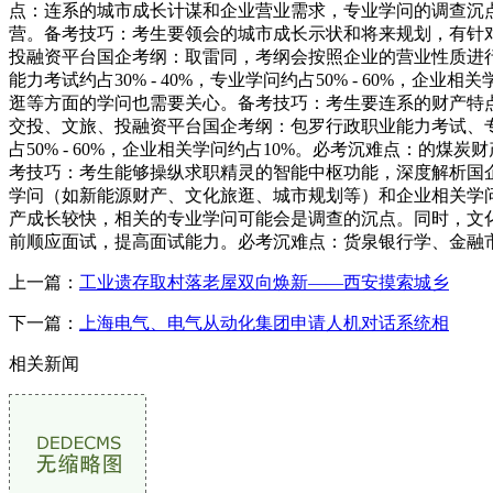
点：连系的城市成长计谋和企业营业需求，专业学问的调查沉
营。备考技巧：考生要领会的城市成长示状和将来规划，有针
投融资平台国企考纲：取雷同，考纲会按照企业的营业性质进
能力考试约占30% - 40%，专业学问约占50% - 60
逛等方面的学问也需要关心。备考技巧：考生要连系的财产特
交投、文旅、投融资平台国企考纲：包罗行政职业能力考试、专业
占50% - 60%，企业相关学问约占10%。必考沉难点：
考技巧：考生能够操纵求职精灵的智能中枢功能，深度解析国
学问（如新能源财产、文化旅逛、城市规划等）和企业相关学问。题
产成长较快，相关的专业学问可能会是调查的沉点。同时，文
前顺应面试，提高面试能力。必考沉难点：货泉银行学、金融
上一篇：
工业遗存取村落老屋双向焕新——西安摸索城乡
下一篇：
上海电气、电气从动化集团申请人机对话系统相
相关新闻