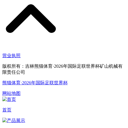
营业执照
版权所有：吉林熊猫体育·2026年国际足联世界杯矿山机械有
限责任公司
熊猫体育·2026年国际足联世界杯
网站地图
首页