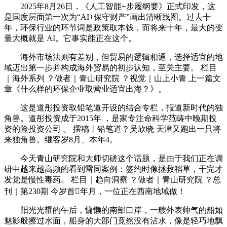
2025年8月26日，《人工智能+步履纲要》正式印发，这
是国度层面第一次为“AI+保守财产”画出清晰线图。过去十
年，环保行业的环节词是政策取本钱，而将来十年，最大的变
量大概就是 AI。它事实能正在这个。
海外市场法则有差别，但贸易的逻辑相通，选择适宜的地
域迈出第一步并构成海外贸易的初步认知，至关主要。 栏目
｜海外系列 ？做者｜青山研究院 ？视觉｜山上小青 上一篇文
章《什么样的环保企业取营业适宜出海？》。
这是道彤投资取铅笔道开设的结合专栏，报道新时代的独
角兽。道彤投资成于2015年 ，是家专注命科学范畴中晚期投
资的险投资公司 。 撰稿丨铅笔道？吴欣晓 天津又跑出一只将
来独角兽。继客岁8月、本年4。
今天青山研究院和大师切磋这个话题，是由于我们正在调
研中越来越高频的看到雷同案例：签约时像拯救稻草，干完才
发觉是慢性毒药。 栏目｜趋向洞察 ？做者｜青山研究院 ？总
刊｜第230期 今岁首年月，一位正在西南地域做！
阳光光耀的午后，慵懒的南部口岸，一艘外表帅气的船如
魅影般擦过水面，船身的大部门竟然没有沾水，像是轻巧地飘