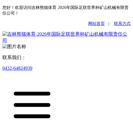
您好！欢迎访问吉林熊猫体育·2026年国际足联世界杯矿山机械有限责
任公司！
网站首页
|
联系方式
联系我们：
0432-64824939