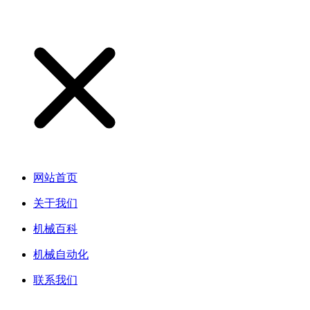
网站首页
关于我们
机械百科
机械自动化
联系我们