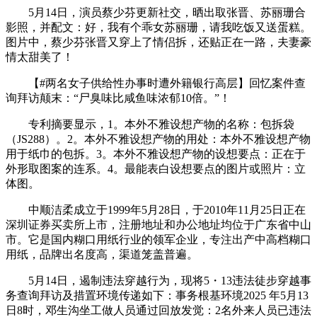
5月14日，演员蔡少芬更新社交，晒出取张晋、苏丽珊合
影照，并配文：好，我有个乖女苏丽珊，请我吃饭又送蛋糕。
图片中，蔡少芬张晋又穿上了情侣拆，还贴正在一路，夫妻豪
情太甜美了！
【#两名女子供给性办事时遭外籍银行高层】回忆案件查
询拜访颠末：“尸臭味比咸鱼味浓郁10倍。”！
专利摘要显示，1。本外不雅设想产物的名称：包拆袋
（JS288）。2。本外不雅设想产物的用处：本外不雅设想产物
用于纸巾的包拆。3。本外不雅设想产物的设想要点：正在于
外形取图案的连系。4。最能表白设想要点的图片或照片：立
体图。
中顺洁柔成立于1999年5月28日，于2010年11月25日正在
深圳证券买卖所上市，注册地址和办公地址均位于广东省中山
市。它是国内糊口用纸行业的领军企业，专注出产中高档糊口
用纸，品牌出名度高，渠道笼盖普遍。
5月14日，遏制违法穿越行为，现将5・13违法徒步穿越事
务查询拜访及措置环境传递如下：事务根基环境2025 年5月13
日8时，邓生沟坐工做人员通过回放发觉：2名外来人员已违法