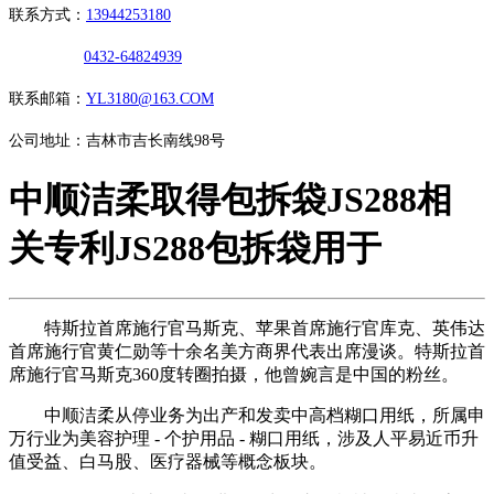
联系方式：
13944253180
0432-64824939
联系邮箱：
YL3180@163.COM
公司地址：吉林市吉长南线98号
中顺洁柔取得包拆袋JS288相
关专利JS288包拆袋用于
特斯拉首席施行官马斯克、苹果首席施行官库克、英伟达
首席施行官黄仁勋等十余名美方商界代表出席漫谈。特斯拉首
席施行官马斯克360度转圈拍摄，他曾婉言是中国的粉丝。
中顺洁柔从停业务为出产和发卖中高档糊口用纸，所属申
万行业为美容护理 - 个护用品 - 糊口用纸，涉及人平易近币升
值受益、白马股、医疗器械等概念板块。