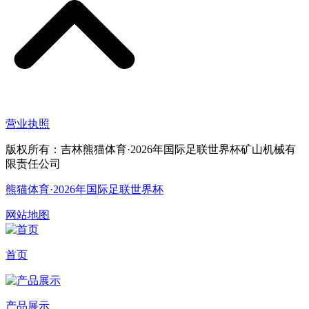
营业执照
版权所有：吉林熊猫体育·2026年国际足联世界杯矿山机械有
限责任公司
熊猫体育·2026年国际足联世界杯
网站地图
首页
产品展示