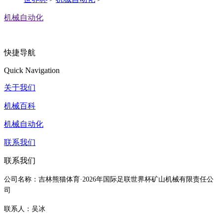
机械自动化
快捷导航
Quick Navigation
关于我们
机械百科
机械自动化
联系我们
联系我们
公司名称：吉林熊猫体育·2026年国际足联世界杯矿山机械有限责任公
司
联系人：吴冰