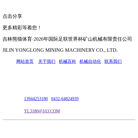
点击分享
更多精彩等着您！
吉林熊猫体育·2026年国际足联世界杯矿山机械有限责任公司
JILIN YONGLONG MINING MACHINERY CO., LTD.
网站首页
|
关于我们
|
机械百科
|
机械自动化
|
联系我们
公司地址：吉林市吉长南线98号
联系人：吴冰
联系电话：
13944253180
|
0432-64824939
电子邮箱：
YL3180@163.COM