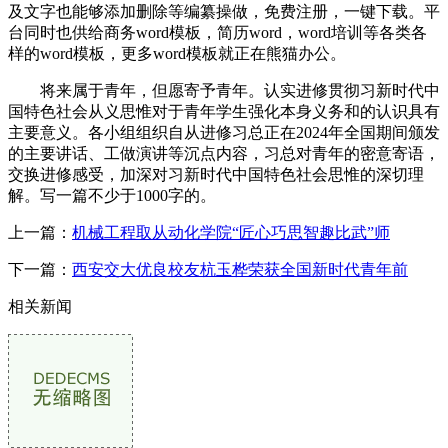
及文字也能够添加删除等编纂操做，免费注册，一键下载。平
台同时也供给商务word模板，简历word，word培训等各类各
样的word模板，更多word模板就正在熊猫办公。
将来属于青年，但愿寄予青年。认实进修贯彻习新时代中
国特色社会从义思惟对于青年学生强化本身义务和的认识具有
主要意义。各小组组织自从进修习总正在2024年全国期间颁发
的主要讲话、工做演讲等沉点内容，习总对青年的密意寄语，
交换进修感受，加深对习新时代中国特色社会思惟的深切理
解。写一篇不少于1000字的。
上一篇：
机械工程取从动化学院“匠心巧思智趣比武”师
下一篇：
西安交大优良校友杭玉桦荣获全国新时代青年前
相关新闻