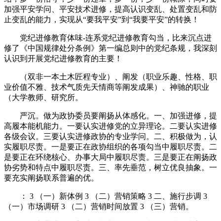
加强平安学问、平安技术进修，提高认识变乱、处置变乱和防
止变乱的能力，实现从“要我平安”到“我要平安”的转换！
党纪进修教育体味-连系党纪进修教育勾当，比来沉点进
修了《中国规律处分条例》第一编总则中的党纪条规，我深刻
认识到开展党纪进修教育的主要！
（双非一本土木匠程专业）、阐发（职业乐趣、性格、职
业价值不雅、技术气质先天情商等阐发成果）、神驰的职业
（大学教师、研究所。
严沉。做为政协委员要阐扬从体感化。一、加强进修，提
高履本能机能力。一要认实进修党的立异理论。二要认实进修
各级会议。三要认实进修政协的专业学问。二、积极做为，认
实履职尽责。一是要正在政协组织的各项勾当中履职尽责。二
是要正在环绕核心、办事大局中履职尽责。三是要正在阐扬政
协劣势和特点中履职尽责。三、率先垂范，树立优良抽象。一
要充实阐扬联系普遍的优。
： 3 （一）新体例 3 （二）营销策略 3 二、施行步调 3
（一）市场调研 3 （二）营销时间放置 3 （三）营销。