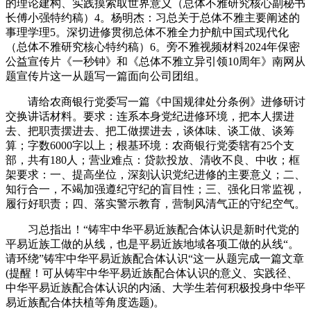
的理论建构、实践摸索取世界意义（总体不雅研究核心副秘书
长傅小强特约稿）4。杨明杰：习总关于总体不雅主要阐述的
事理学理5。深切进修贯彻总体不雅全力护航中国式现代化
（总体不雅研究核心特约稿）6。旁不雅视频材料2024年保密
公益宣传片《一秒钟》和《总体不雅立异引领10周年》南网从
题宣传片这一从题写一篇面向公司团组。
请给农商银行党委写一篇《中国规律处分条例》进修研讨
交换讲话材料。要求：连系本身党纪进修环境，把本人摆进
去、把职责摆进去、把工做摆进去，谈体味、谈工做、谈筹
算；字数6000字以上；根基环境：农商银行党委辖有25个支
部，共有180人；营业难点：贷款投放、清收不良、中收；框
架要求：一、提高坐位，深刻认识党纪进修的主要意义；二、
知行合一，不竭加强遵纪守纪的盲目性；三、强化日常监视，
履行好职责；四、落实警示教育，营制风清气正的守纪空气。
习总指出！“铸牢中华平易近族配合体认识是新时代党的
平易近族工做的从线，也是平易近族地域各项工做的从线“。
请环绕”铸牢中华平易近族配合体认识“这一从题完成一篇文章
(提醒！可从铸牢中华平易近族配合体认识的意义、实践径、
中华平易近族配合体认识的内涵、大学生若何积极投身中华平
易近族配合体扶植等角度选题)。