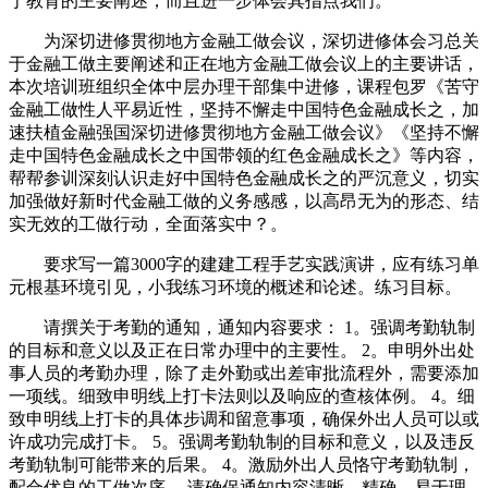
于教育的主要阐述，而且进一步体会其指点我们。
为深切进修贯彻地方金融工做会议，深切进修体会习总关
于金融工做主要阐述和正在地方金融工做会议上的主要讲话，
本次培训班组织全体中层办理干部集中进修，课程包罗《苦守
金融工做性人平易近性，坚持不懈走中国特色金融成长之，加
速扶植金融强国深切进修贯彻地方金融工做会议》《坚持不懈
走中国特色金融成长之中国带领的红色金融成长之》等内容，
帮帮参训深刻认识走好中国特色金融成长之的严沉意义，切实
加强做好新时代金融工做的义务感感，以高昂无为的形态、结
实无效的工做行动，全面落实中？。
要求写一篇3000字的建建工程手艺实践演讲，应有练习单
元根基环境引见，小我练习环境的概述和论述。练习目标。
请撰关于考勤的通知，通知内容要求： 1。强调考勤轨制
的目标和意义以及正在日常办理中的主要性。 2。申明外出处
事人员的考勤办理，除了走外勤或出差审批流程外，需要添加
一项线。细致申明线上打卡法则以及响应的查核体例。 4。细
致申明线上打卡的具体步调和留意事项，确保外出人员可以或
许成功完成打卡。 5。强调考勤轨制的目标和意义，以及违反
考勤轨制可能带来的后果。 4。激励外出人员恪守考勤轨制，
配合优良的工做次序。 请确保通知内容清晰、精确、易于理