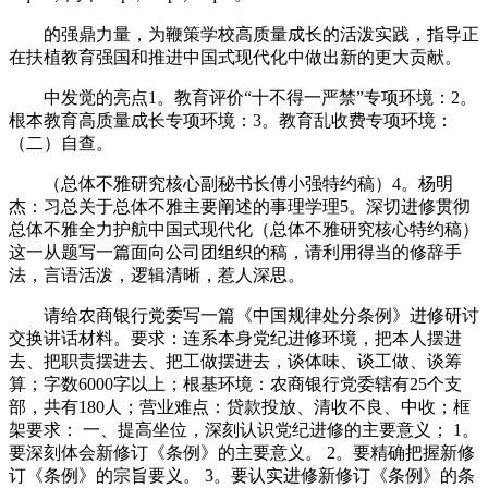
的强鼎力量，为鞭策学校高质量成长的活泼实践，指导正
在扶植教育强国和推进中国式现代化中做出新的更大贡献。
中发觉的亮点1。教育评价“十不得一严禁”专项环境：2。
根本教育高质量成长专项环境：3。教育乱收费专项环境：
（二）自查。
（总体不雅研究核心副秘书长傅小强特约稿）4。杨明
杰：习总关于总体不雅主要阐述的事理学理5。深切进修贯彻
总体不雅全力护航中国式现代化（总体不雅研究核心特约稿）
这一从题写一篇面向公司团组织的稿，请利用得当的修辞手
法，言语活泼，逻辑清晰，惹人深思。
请给农商银行党委写一篇《中国规律处分条例》进修研讨
交换讲话材料。要求：连系本身党纪进修环境，把本人摆进
去、把职责摆进去、把工做摆进去，谈体味、谈工做、谈筹
算；字数6000字以上；根基环境：农商银行党委辖有25个支
部，共有180人；营业难点：贷款投放、清收不良、中收；框
架要求： 一、提高坐位，深刻认识党纪进修的主要意义； 1。
要深刻体会新修订《条例》的主要意义。 2。要精确把握新修
订《条例》的宗旨要义。 3。要认实进修新修订《条例》的条