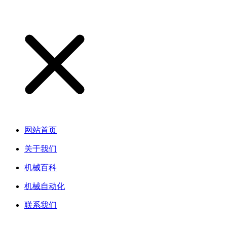
网站首页
关于我们
机械百科
机械自动化
联系我们