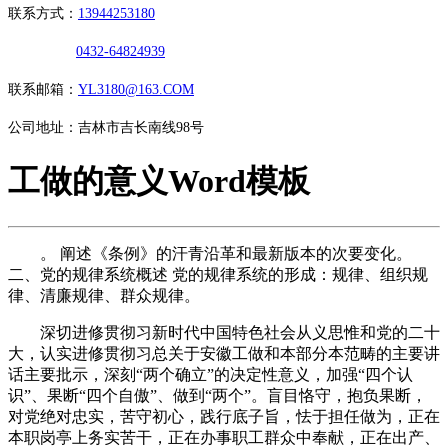
联系方式：
13944253180
0432-64824939
联系邮箱：
YL3180@163.COM
公司地址：吉林市吉长南线98号
工做的意义Word模板
。 阐述《条例》的汗青沿革和最新版本的次要变化。
二、党的规律系统概述 党的规律系统的形成：规律、组织规
律、清廉规律、群众规律。
深切进修贯彻习新时代中国特色社会从义思惟和党的二十
大，认实进修贯彻习总关于安徽工做和本部分本范畴的主要讲
话主要批示，深刻“两个确立”的决定性意义，加强“四个认
识”、果断“四个自傲”、做到“两个”。盲目恪守，抱负果断，
对党绝对忠实，苦守初心，践行底子旨，怯于担任做为，正在
本职岗亭上务实苦干，正在办事职工群众中奉献，正在出产、