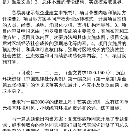
是》颁发文章）3。总体不雅的理论建构、实践摸索取世界。
贸易奥秘示范企业建立申报书1。项目录要内容和预期方
针摘要2。项目标方案学问产权办理运转模式，开展项目扶植
的人员、经费、场地、消息化扶植、支持机构环境等。3。项
目内容及申报来由（包罗项目实施的主要意义，实施布景和工
做方针，项目具体内容、次要办法和具体实施体例，项目实施
后对区域经济社会成长的预期感化等内容。4。项目实施后的
预期方针、和具体可查核目标，预期对区域成长的经济效益、
社会效益、生态效益和可持续影响感化等内容。）5。项目实
施打算。
。（可改）一、二、三、（全文要求1000-1500字，沉点
环绕进修《中国规律处分条例》第一编总则（第一章第1条至
第五张48条）的体味取落实办法展开，不克不及泛泛而谈，要
取本身？。
要求写一篇3000字的建建工程手艺实践演讲，应有练习单
元根基环境引见，小我练习环境的概述和论述。练习目标。
写一篇从题党日勾当方案：党支部魏静同志开展了专题党
课，魏率领取会的全体同志和部门团员代表深切进修了习总关