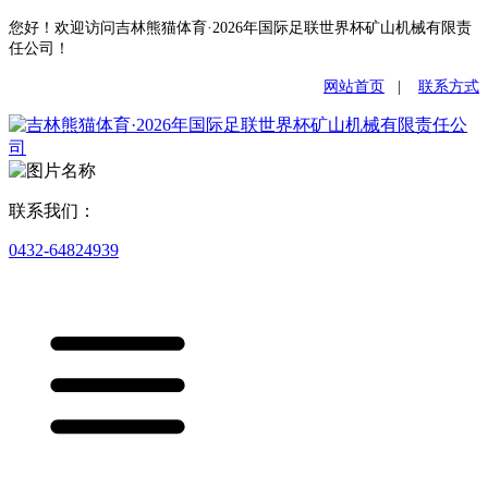
您好！欢迎访问吉林熊猫体育·2026年国际足联世界杯矿山机械有限责
任公司！
网站首页
|
联系方式
联系我们：
0432-64824939