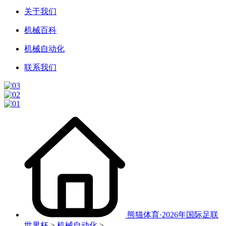
关于我们
机械百科
机械自动化
联系我们
熊猫体育·2026年国际足联
世界杯
>
机械自动化
>