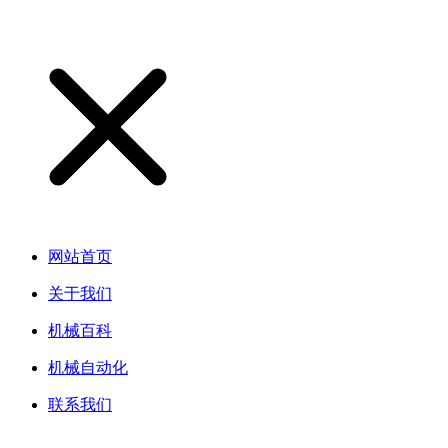
网站首页
关于我们
机械百科
机械自动化
联系我们