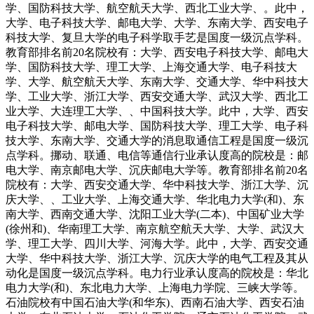
学、国防科技大学、航空航天大学、西北工业大学、。此中，
大学、电子科技大学、邮电大学、大学、东南大学、西安电子
科技大学、复旦大学的电子科学取手艺是国度一级沉点学科。
教育部排名前20名院校有：大学、西安电子科技大学、邮电大
学、国防科技大学、理工大学、上海交通大学、电子科技大
学、大学、航空航天大学、东南大学、交通大学、华中科技大
学、工业大学、浙江大学、西安交通大学、武汉大学、西北工
业大学、大连理工大学、、中国科技大学。此中，大学、西安
电子科技大学、邮电大学、国防科技大学、理工大学、电子科
技大学、东南大学、交通大学的消息取通信工程是国度一级沉
点学科。挪动、联通、电信等通信行业承认度高的院校是：邮
电大学、南京邮电大学、沉庆邮电大学等。教育部排名前20名
院校有：大学、西安交通大学、华中科技大学、浙江大学、沉
庆大学、、工业大学、上海交通大学、华北电力大学(和)、东
南大学、西南交通大学、沈阳工业大学(二本)、中国矿业大学
(徐州和)、华南理工大学、南京航空航天大学、大学、武汉大
学、理工大学、四川大学、河海大学。此中，大学、西安交通
大学、华中科技大学、浙江大学、沉庆大学的电气工程及其从
动化是国度一级沉点学科。电力行业承认度高的院校是：华北
电力大学(和)、东北电力大学、上海电力学院、三峡大学等。
石油院校有中国石油大学(和华东)、西南石油大学、西安石油