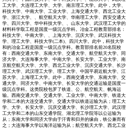
工大学、大连理工大学、大学、南京理工大学。此中，大学、
科技大学、中南大学、工业大学、上海交通大学、西北工业大
学、浙江大学、、航空航天大学、华南理工大学、西安交通大
学、四川大学、华中科技大学、、山东大学、武汉理工大学的
材料科学取工程是国度一级沉点学科。冶金工程教育部排名：
科技大学、中南大学、、上海大学、沉庆大学、武汉科技大
学、理工大学、科技大学(二本)、四川大学。此中，科技大学
和的冶金工程是国度一级沉点学科。教育部排名前20名院校
有：西南交通大学、东南大学、交通大学、航空航天大学、同
济大学、大连海事大学、中南大学、长安大学、工业大学、南
京航空航天大学、大学、西北工业大学、沉庆交通大学、长沙
理工大学、武汉理工大学、理工大学、中国平易近航大学、江
苏大学、上海理工大学。此中，西南交通大学、东南大学、交
通大学、同济大学、中南大学、长安大学的交通运输是国度一
级沉点学科。这类院校包罗了铁道、公、航空航天、帆海运
输。西南交通大学、交通大学、工业大学、中南大学、铁道大
学和二本的大连交通大学、交通大学以铁道运输为从；理工大
学、大学、长安大学、沉庆交通大学、长沙理工大学、武汉理
工大学和二本的山东交通学院、湖北理工学院等以公运输为
从；东南大学和同济大学由于汗青和归并的缘由，铁公兼而有
之；大连海事大学以海洋运输为从；航空航天大学、西北工业