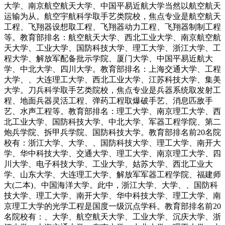
大学、南京航空航天大学、中国平易近航大学当然以航空航天
运输为从。航空宇航科学取手艺类院校，焦点专业是航空航天
工程、飞翔器设想取工程、飞翔器动力工程、飞翔器制制工程
等。教育部排名：航空航天大学、西北工业大学、南京航空航
天大学、工业大学、国防科技大学、理工大学、浙江大学、工
程大学、解放军配备批示学院、厦门大学、中国平易近航大
学、中北大学、四川大学。教育部排名：上海交通大学、工程
大学、、大连理工大学、西北工业大学、江苏科技大学、集美
大学。刀兵科学取手艺类院校，焦点专业是兵器系统取发射工
程、地面兵器灵活工程、弹药工程取爆破手艺、消息匹敌手
艺、水声工程等。教育部排名：理工大学、南京理工大学、西
北工业大学、国防科技大学、中北大学、军器工程学院、第二
炮兵学院、拆甲兵学院、国防科技大学。教育部排名前20名院
校有：浙江大学、大学、、国防科技大学、理工大学、南开大
学、华中科技大学、交通大学、理工大学、南京理工大学、四
川大学、电子科技大学、工业大学、姑苏大学、西北工业大
学、山东大学、大连理工大学、解放军军器工程学院、福建师
大(二本)、中国海洋大学。此中，浙江大学、大学、、国防科
技大学、理工大学、南开大学、华中科技大学、理工大学、南
京理工大学的光学工程是国度一级沉点学科。教育部排名前20
名院校有：、大学、航空航天大学、工业大学、沉庆大学、浙