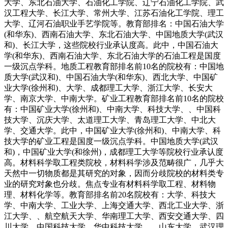
大学、东北石油大学、石油化工学院、辽宁石油化工学院、武
汉工程大学、长江大学、常州大学、江苏石油化工学院、理工
大学、辽河石油职业手艺学院等。教育部排名：中国石油大学
(和华东)、西南石油大学、东北石油大学、中国地质大学(武汉
和)、长江大学，这些院校行业承认度高。此中，中国石油大
学(和华东)、西南石油大学、东北石油大学的石油工程是国度
一级沉点学科。地质工程教育部排名前10名的院校有：中国地
质大学(武汉和)、中国石油大学(和华东)、西北大学、中国矿
业大学(徐州和)、大学、成都理工大学、浙江大学、长安大
学、南京大学、中南大学。矿业工程教育部排名前10名的院校
有：中国矿业大学(徐州和)、中南大学、科技大学、、中国科
技大学、沉庆大学、太道理工大学、青岛理工大学、中北大
学、交通大学。此中，中国矿业大学(徐州和)、中南大学、科
技大学的矿业工程是国度一级沉点学科。中国地质大学(武汉
和)，中国矿业大学(和徐州)，成都理工大学等院校行业承认度
高。材料科学取工程类院校，材料科学涉及范畴很广，几乎大
天然中一切物质都是其研究的对象，因而分歧院校的材料类专
业的研究对象也分歧。焦点专业有材料科学取工程、材料物
理、材料化学等。教育部排名前20名院校有：大学、科技大
学、中南大学、工业大学、上海交通大学、西北工业大学、浙
江大学、、航空航天大学、华南理工大学、西安交通大学、四
川大学、中国科技大学、华中科技大学、、山东大学、武汉理