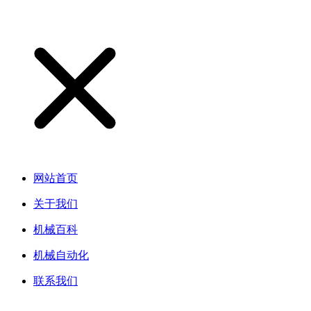
网站首页
关于我们
机械百科
机械自动化
联系我们