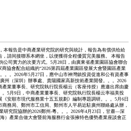
，本報告是中商產業研究院的研究與統計，報告為有償供给給
，請间接聯系本網坐，以便獲得全程優質完美服務。 本報告
公司實力的次要方式。5月28日，由廣東省產業園區協會聯合
0家商協會配合組織的“2026第四屆產業園區發展大會暨園區產業
。。2026年5月27日，應中山市神灣鎮投資促進和公有資產事
廣州（深圳）辦事處、貴陽國家高新技術產業開發。。。2026
，中商產業董事長、研究院執行院長楊云（客座传授）應邀出席由慶
。。5月9日，中商產業董事長、研究院執行院長楊云率福美投
展《安順市現代服務業十五五規劃》編制專題調研。。。5月6日
市商務局、鄭州市工信局、鄭州市人平易近駐廣州聯絡處从辦，
院協辦的2026鄭州-粵。。。2026年4月23日，甘肅—深
（前海）產業合做大會暨前海服務行金張掖特色優勢產業座談會正