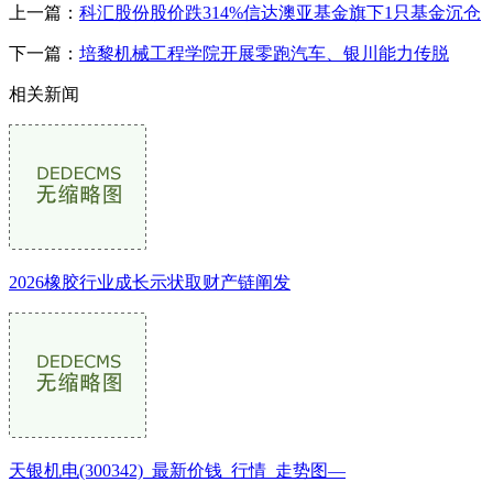
上一篇：
科汇股份股价跌314%信达澳亚基金旗下1只基金沉仓
下一篇：
培黎机械工程学院开展零跑汽车、银川能力传脱
相关新闻
2026橡胶行业成长示状取财产链阐发
天银机电(300342)_最新价钱_行情_走势图—