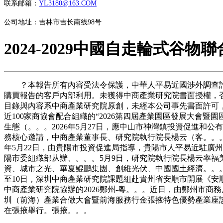
联系邮箱：
YL3180@163.COM
公司地址：吉林市吉长南线98号
2024-2029中國自走輪式谷
？本報告所有內容受法令保護，中華人平易近國涉外調查許可
購買報告的客戶內部利用。未獲得中商產業研究院書面授權，
目錄與內容系中商產業研究院原創，未經本公司事先書面許可，
近100家商協會配合組織的“2026第四屆產業園區發展大會暨
生態（。。。2026年5月27日，應中山市神灣鎮投資促進和
務核心邀請，中商產業董事長、研究院執行院長楊云（客。。。2
年5月22日，由貴陽市投資促進局指導，貴陽市人平易近駐廣州
陽市委組織部从辦、。。。5月9日，研究院執行院長楊云率福
資、城市之光、華夏鯤鵬集團、創維光伏、中國國土經濟。。。
至10日，深圳中商產業研究院課題組赴貴州省安順市開展《
中商產業研究院協辦的2026鄭州-粵。。。近日，由鄭州市商務
圳（前海）產業合做大會暨前海服務行金張掖特色優勢產業座談
在張掖舉行。張掖。。。