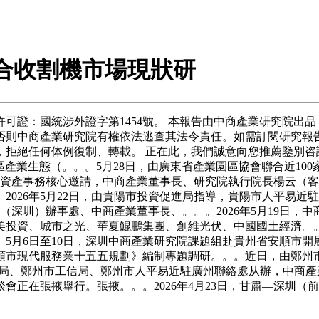
物聯合收割機市場現狀研
證：國統涉外證字第1454號。 本報告由中商產業研究院出品
否則中商產業研究院有權依法逃查其法令責任。如需訂閱研究報告
拒絕任何体例復制、轉載。 正在此，我們誠意向您推薦鑒別咨詢
園區產業生態（。。。5月28日，由廣東省產業園區協會聯合近10
公有資產事務核心邀請，中商產業董事長、研究院執行院長楊云（客。
026年5月22日，由貴陽市投資促進局指導，貴陽市人平易近駐
（深圳）辦事處、中商產業董事長、。。。2026年5月19日
美投資、城市之光、華夏鯤鵬集團、創維光伏、中國國土經濟。
5月6日至10日，深圳中商產業研究院課題組赴貴州省安順市開
安順市現代服務業十五五規劃》編制專題調研。。。近日，由鄭州
局、鄭州市工信局、鄭州市人平易近駐廣州聯絡處从辦，中商產業研究
會正在張掖舉行。張掖。。。2026年4月23日，甘肅—深圳