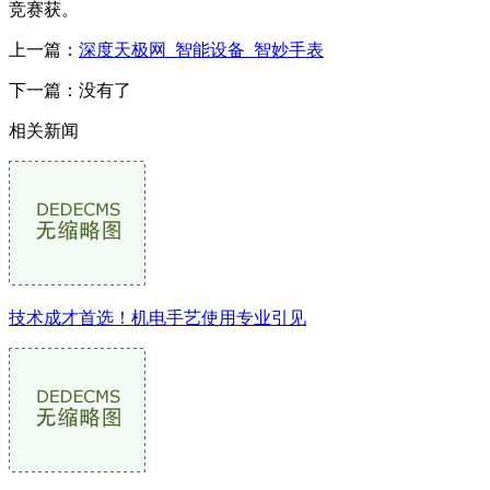
竞赛获。
上一篇：
深度天极网_智能设备_智妙手表
下一篇：没有了
相关新闻
技术成才首选！机电手艺使用专业引见