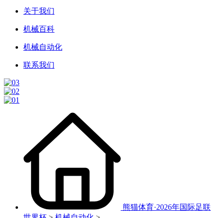
关于我们
机械百科
机械自动化
联系我们
熊猫体育·2026年国际足联
世界杯
>
机械自动化
>