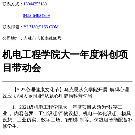
联系方式：
13944253180
0432-64824939
联系邮箱：
YL3180@163.COM
公司地址：吉林市吉长南线98号
机电工程学院大一年度科创项
目带动会
【5·25心理健康文化节】马克思从义学院开展“解码心理
效应 协调人际同业”从题心理健康科普勾当。
1、2021级机电工程学院大一年度项目从题为“数字工
业”。内容包罗：工业设想/产物设想、机电一体化设想、模具
设想、工业仿实、数字工场、智能制制等。仿线级智能配备补
修学生。