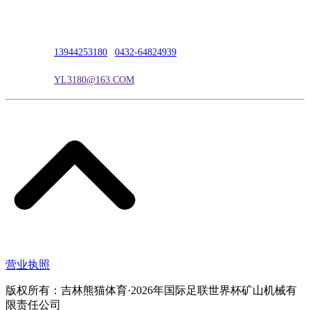
联系人：吴冰
联系电话：
13944253180
|
0432-64824939
电子邮箱：
YL3180@163.COM
营业执照
版权所有：吉林熊猫体育·2026年国际足联世界杯矿山机械有
限责任公司