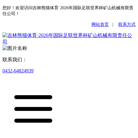
您好！欢迎访问吉林熊猫体育·2026年国际足联世界杯矿山机械有限责
任公司！
网站首页
|
联系方式
联系我们：
0432-64824939