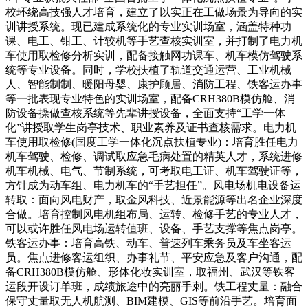
校环绕高技强人才培育，建立了以实正在工做场景为导向的实
训讲授系统。现已建成系统化的专业实训场室，涵盖特种功
课、电工、钳工、计较机等手艺查核实训室，并打制了电力机
车使用取检修分析实训，配备接触网功课车、机车模仿驾驶系
统等专业设备。同时，学校扶植了轨道交通运营、工业机械
人、智能制制、暖阳母婴、康护顾居、消防工程、铁客运办事
等一批表现专业特色的实训场室，配备CRH380B模仿舱、消
防设备操做查核系统等先辈讲授设备，全面支持“工学一体
化”讲授取学生岗亭技术、职业素养及证书查核需求。电力机
车使用取检修(国度工学一体化沉点扶植专业)：培育胜任电力
机车驾驶、检修、调试取应急毛病处置的精英人才，系统进修
机车机械、电气、节制系统，可考取电工证、机车驾驶证等，
方针成为动车组、电力机车的“手艺担任”。风电场机电设备运
转取：面向风电财产，取金风科技、近景能源等出名企业深度
合做。培育控制风电机组布局、运转、检修手艺的专业人才，
可以或许胜任风电场运转值班、设备、手艺支撑等焦点岗亭。
铁客运办事：培育高铁、动车、普速列车乘务员及车坐客运
员。焦点进修客运组织、办事礼节、平安应急及客户沟通，配
备CRH380B模仿舱、形体化妆实训室，取福州、武汉等铁客
运段开设订单班，成绩旅途中的亮丽手刺。铁工程丈量：融合
保守丈量取无人机航测、BIM建模、GIS等前沿手艺。培育面