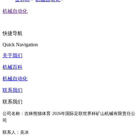
机械自动化
快捷导航
Quick Navigation
关于我们
机械百科
机械自动化
联系我们
联系我们
公司名称：吉林熊猫体育·2026年国际足联世界杯矿山机械有限责任公
司
联系人：吴冰