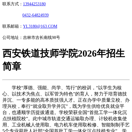
联系方式：
13944253180
0432-64824939
联系邮箱：
YL3180@163.COM
公司地址：吉林市吉长南线98号
西安铁道技师学院2026年招生
简章
学校“厚德、强能、尚学、笃行”的校训，“以学生为核
心、以技术为焦点、以军管为特色”的育人，努力于培育德技
并沉、一专多能的高本质技强人才。正在办学中质量立校、办
理兴校，奉行“就业取升学并沉”，既为学生供给优良就业平
台，也通顺学历提拔通道。学校荣获全国“首批工学一体化沉
点扶植院校”。此中城市轨道交通运输取办理、计较机收集使
用、工业机械人使用取、电力机车使用取检修、智能制制手艺
5个专业获批人社部“全国首批工学一体化沉点扶植专业”。学