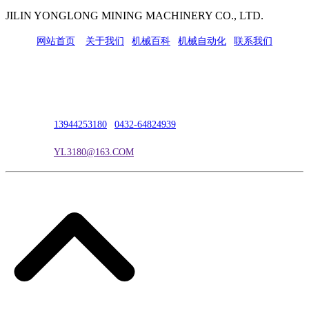
JILIN YONGLONG MINING MACHINERY CO., LTD.
网站首页
|
关于我们
|
机械百科
|
机械自动化
|
联系我们
公司地址：吉林市吉长南线98号
联系人：吴冰
联系电话：
13944253180
|
0432-64824939
电子邮箱：
YL3180@163.COM