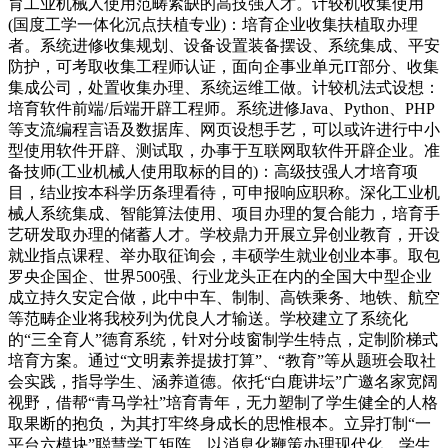
育工业机械人使用范畴紧缺的高技强人才。计较机收集使用
(国度工学一体化沉点扶植专业)：培育企业收集扶植取办理
者。系统进修收集规划、设备设置装备摆设、系统集成、平安
防护，可考取收集工程师认证，面向企事业单元IT部分、收集
集成公司，处置收集办理、系统运维工做。计较机法式设想：
培育软件前端/后端开辟工程师。系统进修Java、Python、PHP
等支流编程言语及数据库、网页设想手艺，可以或许进行中小
型使用软件开辟、测试取，办事于互联网取软件开辟企业。准
备技师(工业机械人使用取标的目的)：高级技强人才培育项
目，结业按本科学历条理看待，可申报响应职称。深化工业机
械人系统集成、智能算法使用、项目办理的复合能力，培育手
艺研发取办理的储蓄人才。学校鼎力开展立异创业教育，开设
就业指点课程、举办取征询会，丰硕学生就业创业本事。取包
罗央企国企、世界500强、行业龙头正在内的全国大中型企业
成立持久安定合做，此中中车、制制、高铁乘务、地铁、航空
等范畴企业将我校列为优良人才输送。学校建立了系统化
的“三全育人”德育系统，针对分歧窗制学生特点，定制阶梯式
培育方案。通过“文明素养提拔打算”、“教育”等从题班会取社
会实践，指导学生、涵养道德。依托“白鹿讲坛”广邀名家宽阔
视野，借帮“青马学社”培育青年，无力塑制了学生健全的人格
取果断的抱负，为其打牢终身成长的思惟根本。立异打制“一
平台六模块”聪慧学工矩阵，以消息化鞭策办理现代化。学生