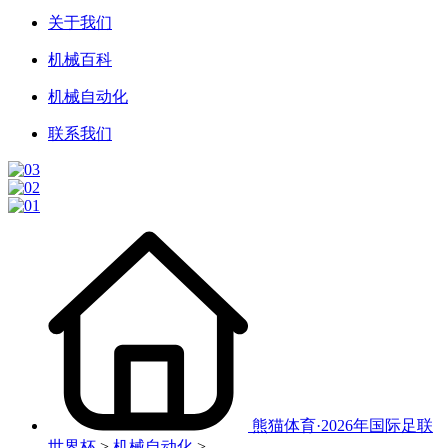
关于我们
机械百科
机械自动化
联系我们
熊猫体育·2026年国际足联
世界杯
>
机械自动化
>