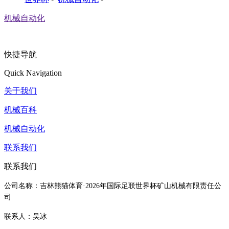
机械自动化
快捷导航
Quick Navigation
关于我们
机械百科
机械自动化
联系我们
联系我们
公司名称：吉林熊猫体育·2026年国际足联世界杯矿山机械有限责任公
司
联系人：吴冰