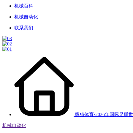
机械百科
机械自动化
联系我们
熊猫体育·2026年国际足联
机械自动化