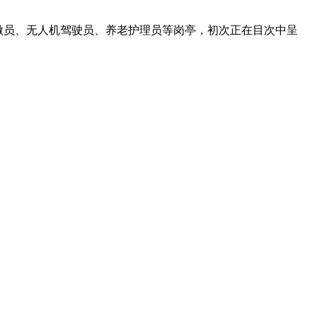
操做员、无人机驾驶员、养老护理员等岗亭，初次正在目次中呈