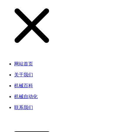
网站首页
关于我们
机械百科
机械自动化
联系我们