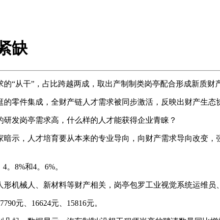
才紧缺
“从干”，占比跨越两成，取出产制制类岗亭配合形成新质财产
的零件集成，全财产链人才需求被同步激活，反映出财产生态
研发岗亭需求高，什么样的人才能获得企业青睐？
暗示，人才培育要从本来的专业导向，向财产需求导向改变，强
。8%和4。6%。
形机械人、新材料等财产相关，岗亭包罗工业视觉系统运维员
、16624元、15816元。