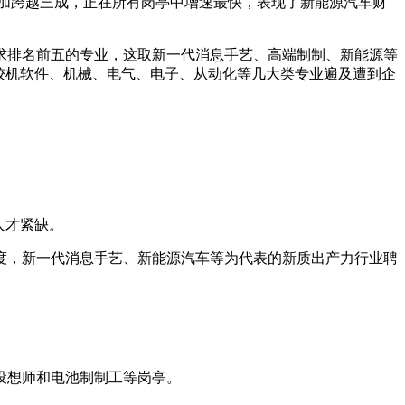
加跨越三成，正在所有岗亭中增速最快，表现了新能源汽车财
排名前五的专业，这取新一代消息手艺、高端制制、新能源等
较机软件、机械、电气、电子、从动化等几大类专业遍及遭到企
人才紧缺。
度，新一代消息手艺、新能源汽车等为代表的新质出产力行业聘
设想师和电池制制工等岗亭。