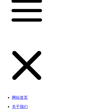
网站首页
关于我们