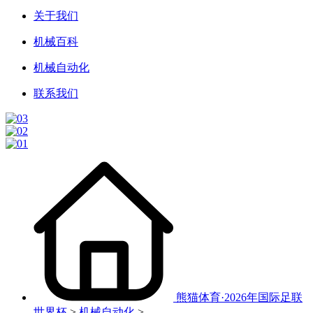
关于我们
机械百科
机械自动化
联系我们
熊猫体育·2026年国际足联
世界杯
>
机械自动化
>