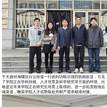
于天彪对海曙区白云街道一行的到访暗示强烈热闹欢送，引见
了学院正在学科扶植、人才培育及科学研究等方面的环境，出
格是近年来学院正在研究生培育上取得的。进一步拓宽校地合
做渠道，鞭策学院人才劣势取处所财产需求精准对接。