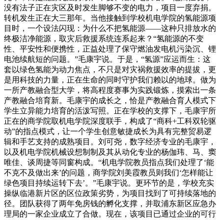
没有法子正在灾区及时发生脚够不变的电力，项目一度弃捐。
转机发生正在大三那年。当他接触到学校机电学院的氢能源项
目时，一个设法闪现：为什么不把氢能源——这种只排放水的
终极洁净能源，取灾后救援系统连系起来？“氢能源的不变
性、平安性和便携性，正益处理了保守燃油发电机污染沉、锂
电池续航短的问题。”毛康宇说。于是，“氢源”应运而生：这
套以绿色氢能为动力焦点，不只是对灾祸救援效率的提拔，更
是用科技的力量，正在生命的同时守护我们赖以的地球。做为
一所产教融合型大学，将高程度赛事为实践锻炼，摸索出一条
产教融合培育新。毛康宇的成长之，恰是产教融合育人模式下
学生立异能力培育的活泼写照。正在学校的支撑下，毛康宇所
正在的商学院取机电学院深度联手，构成了“商科+工科双轮驱
动”的指点模式，让一个学生创意敏捷成长为具有完整贸易逻
辑和手艺支持的成熟项目。刘可尧，数字经济专业的毛康宇，
以及机电学院机械设想制制及其从动化专业的杨伽玮、马、窦
唯佳、谈周捷等同窗构成。“机电学院教员指点我们处理了‘能
不克不及做出来’的问题，商学院刘美霞教员则我们‘怎样能让
绿色项目持续运转下去’。”毛康宇说。更环节的是，学校充实
操纵临港新片区的区位政策劣势，为项目找到了可持续落地的
径。团队获得了两年免房钱的孵化支撑，并取浦东新区应急办
理局的一家企业成立了合做。现在，该项目已通过企业的可行