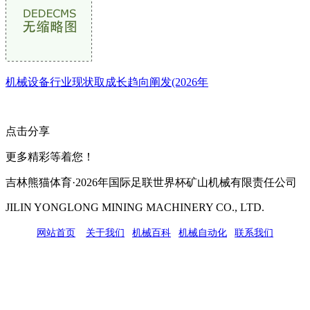
机械设备行业现状取成长趋向阐发(2026年
点击分享
更多精彩等着您！
吉林熊猫体育·2026年国际足联世界杯矿山机械有限责任公司
JILIN YONGLONG MINING MACHINERY CO., LTD.
网站首页
|
关于我们
|
机械百科
|
机械自动化
|
联系我们
公司地址：吉林市吉长南线98号
联系人：吴冰