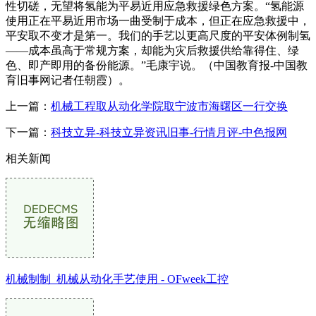
性切磋，无望将氢能为平易近用应急救援绿色方案。“氢能源
使用正在平易近用市场一曲受制于成本，但正在应急救援中，
平安取不变才是第一。我们的手艺以更高尺度的平安体例制氢
——成本虽高于常规方案，却能为灾后救援供给靠得住、绿
色、即产即用的备份能源。”毛康宇说。（中国教育报-中国教
育旧事网记者任朝霞）。
上一篇：
机械工程取从动化学院取宁波市海曙区一行交换
下一篇：
科技立异-科技立异资讯旧事-行情月评-中色报网
相关新闻
机械制制_机械从动化手艺使用 - OFweek工控