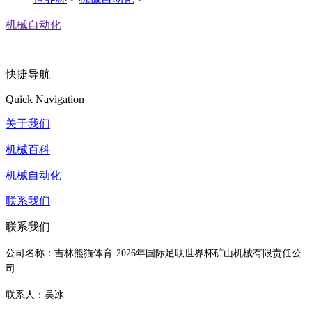
机械自动化
快捷导航
Quick Navigation
关于我们
机械百科
机械自动化
联系我们
联系我们
公司名称：吉林熊猫体育·2026年国际足联世界杯矿山机械有限责任公
司
联系人：吴冰