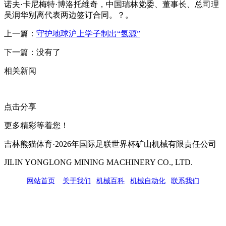
诺夫·卡尼梅特·博洛托维奇，中国瑞林党委、董事长、总司理
吴润华别离代表两边签订合同。？。
上一篇：
守护地球沪上学子制出“氢源”
下一篇：没有了
相关新闻
点击分享
更多精彩等着您！
吉林熊猫体育·2026年国际足联世界杯矿山机械有限责任公司
JILIN YONGLONG MINING MACHINERY CO., LTD.
网站首页
|
关于我们
|
机械百科
|
机械自动化
|
联系我们
公司地址：吉林市吉长南线98号
联系人：吴冰