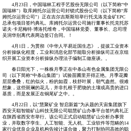
4月23日，中国瑞林工程手艺股份无限公司（以下简称“中
国瑞林”）取库姆托尔运营公司封锁式股份公司（以下简称“库
姆托尔运营公司”）正在吉尔吉斯斯坦举行托戈洛克金矿EPC
总承包项目签约典礼。库姆托尔运营公司施行董事长托克托苏
诺夫·卡尼梅特·博洛托维奇，中国瑞林党委、董事长、总司理
吴润华别离代表两边签订合同。！
4月1日，为贯彻《中华人平易近国生态》，提拔工业资本
分析操纵化程度，工业和消息化部节能取分析操纵司正在京组
织开展工业资本分析操纵办理法子编制工做座谈。。
春日阳光下，一株株月季正在中条山有色金属集团无限公
司（以下简称“中条山集团”）试验苗圃里开得正艳。月季花瓣
层层叠叠，红的似火，粉的如霞，枝舒叶展，朝气盎然。很难
想象，这些斑斓的花儿，并非扎根于肥饶的土壤或高贵的进口
基质，而是发展正在铜尾矿之中。。
4月22日，以“慧聚矿业 智启新篇”为从题的天宙集团旗下
西安天聪智能矿山科技无限公司聪慧矿山办事平台签约典礼正
在陕西省西安市举行。该公司正式启动聪慧矿山分析办事营
业，并取数字孪生、人工智能、无人机、工业软件等范畴的14
家行业优良企业及机构告竣计谋合做，聚力打制协同高效的聪