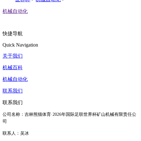
机械自动化
快捷导航
Quick Navigation
关于我们
机械百科
机械自动化
联系我们
联系我们
公司名称：吉林熊猫体育·2026年国际足联世界杯矿山机械有限责任公
司
联系人：吴冰