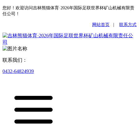
您好！欢迎访问吉林熊猫体育·2026年国际足联世界杯矿山机械有限责
任公司！
网站首页
|
联系方式
联系我们：
0432-64824939