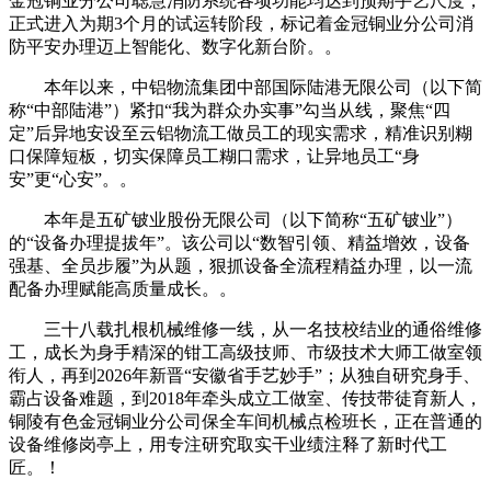
金冠铜业分公司聪慧消防系统各项功能均达到预期手艺尺度，
正式进入为期3个月的试运转阶段，标记着金冠铜业分公司消
防平安办理迈上智能化、数字化新台阶。。
本年以来，中铝物流集团中部国际陆港无限公司（以下简
称“中部陆港”）紧扣“我为群众办实事”勾当从线，聚焦“四
定”后异地安设至云铝物流工做员工的现实需求，精准识别糊
口保障短板，切实保障员工糊口需求，让异地员工“身
安”更“心安”。。
本年是五矿铍业股份无限公司（以下简称“五矿铍业”）
的“设备办理提拔年”。该公司以“数智引领、精益增效，设备
强基、全员步履”为从题，狠抓设备全流程精益办理，以一流
配备办理赋能高质量成长。。
三十八载扎根机械维修一线，从一名技校结业的通俗维修
工，成长为身手精深的钳工高级技师、市级技术大师工做室领
衔人，再到2026年新晋“安徽省手艺妙手”；从独自研究身手、
霸占设备难题，到2018年牵头成立工做室、传技带徒育新人，
铜陵有色金冠铜业分公司保全车间机械点检班长，正在普通的
设备维修岗亭上，用专注研究取实干业绩注释了新时代工
匠。！