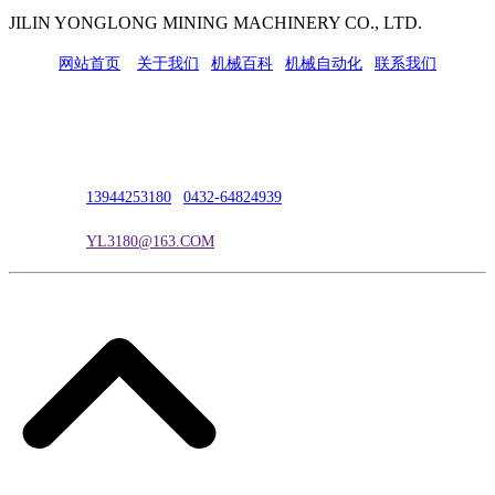
JILIN YONGLONG MINING MACHINERY CO., LTD.
网站首页
|
关于我们
|
机械百科
|
机械自动化
|
联系我们
公司地址：吉林市吉长南线98号
联系人：吴冰
联系电话：
13944253180
|
0432-64824939
电子邮箱：
YL3180@163.COM