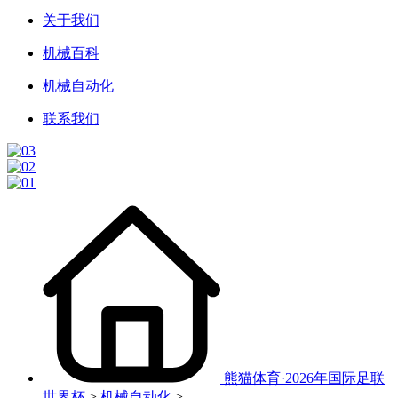
关于我们
机械百科
机械自动化
联系我们
熊猫体育·2026年国际足联
世界杯
>
机械自动化
>