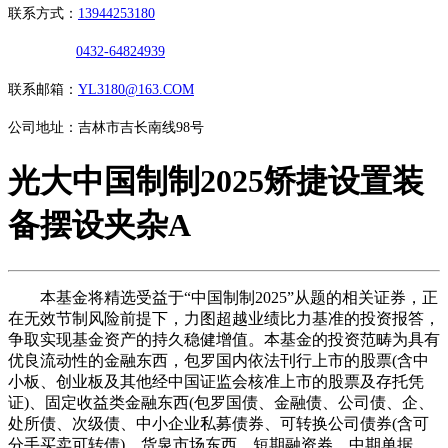
联系方式：
13944253180
0432-64824939
联系邮箱：
YL3180@163.COM
公司地址：吉林市吉长南线98号
光大中国制制2025矫捷设置装
备摆设夹杂A
本基金将精选受益于“中国制制2025”从题的相关证券，正
在无效节制风险前提下，力图超越业绩比力基准的投资报答，
争取实现基金资产的持久稳健增值。本基金的投资范畴为具有
优良流动性的金融东西，包罗国内依法刊行上市的股票(含中
小板、创业板及其他经中国证监会核准上市的股票及存托凭
证)、固定收益类金融东西(包罗国债、金融债、公司债、企、
处所债、次级债、中小企业私募债券、可转换公司债券(含可
分手买卖可转债)、货泉市场东西、短期融资券、中期单据、