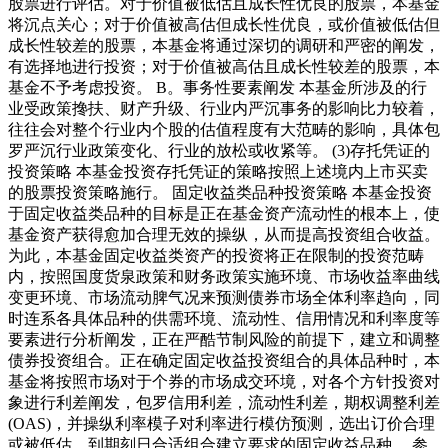
股票进行评估。对于价值被低估且成长性优良的股票，本基金
将沉点关心；对于价值被高估但成长性优良，或价值被低估但
成长性较差的股票，本基金将通过深切的调研和严密的阐发，
有选择地进行投资；对于价值被高估且成长性较差的股票，本
基金不予考虑投资。 B。事务性要素阐发 本基金所涉及的行
业受政策搀扶、财产升级、行业内严沉事务的影响比力较着，
往往会对整个行业内个股的估值程度有大范畴的影响，具体包
罗严沉行业政策变化、行业的放松或收紧等。 (3)存托凭证的
投资策略 本基金投资存托凭证的策略按照上述境内上市买卖
的股票投资策略施行。 固定收益类品种投资策略 本基金投资
于固定收益类品种的目标是正在基金资产流动性的根本上，使
基金资产获得愈加合理无效的操纵，从而提高投资组合收益。
为此，本基金固定收益类资产的投资将正在限制的投资范畴
内，按照国度货泉政策和财务政策实施环境、市场收益率曲线
变更环境、市场流动脾气况来预测债券市场全体利率趋向，同
时连系各具体品种的供需环境、流动性、信用情况和利率度等
要素进行分析阐发，正在严酷节制风险的前提下，建立和调整
债券投资组合。正在确定固定收益投资组合的具体品种时，本
基金将按照市场对于个券的市场成交环境，对各个方针投资对
象进行利差阐发，包罗信用利差，流动性利差，期权调整利差
(OAS)，并操纵利率模子对利率进行模仿预测，选出订价合理
或被低估，到期刻日合适组合建立要求的固定收益品种。 参