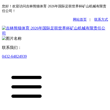
您好！欢迎访问吉林熊猫体育·2026年国际足联世界杯矿山机械有限责
任公司！
网站首页
|
联系方式
联系我们：
0432-64824939