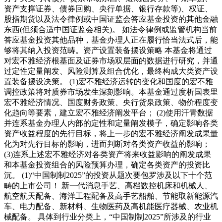
资产支撑证券、债券回购、央行单据、银行存款等)、权证、
股指期货以及法令律例或中国证监会答应基金投资的其他金融
东西(但须合适中国证监会相关)。 如法令律例或监管机构当前
答应基金投资其他品种，基金办理人正在履行恰当法式后，能
够将其纳入投资范畴。资产设置装备摆设策略 本基金将通过
对宏不雅经济根基面及证券市场双层面的数据进行研究，并通
过定性定量阐发、风险测算及组合优化，最终构成大类资产设
置装备摆设决策。 (1)宏不雅经济运转的变化和国度的宏不雅
调控政策将对质券市场发生深刻影响。本基金通过度析国表里
宏不雅经济情况、国度财务政策、央行货泉政策、物价程度变
化趋向等要素，建立宏不雅经济阐发平台； (2)使用汗青数据
并连系基金办理人内部的定性和定量阐发模子，确定影响各类
资产收益程度的先行目标，将上一步的宏不雅经济阐发成果量
化为对先行目标的影响，进而判断对各类资产收益的影响；
(3)连系上述宏不雅经济对各类资产将来收益影响的阐发成果
和本基金投资组合的风险预算办理，确定各类资产的投资比
沉。 (1)“中国制制2025”的投资从题次要包罗涉及以下十个范
畴的上市公司！ 新一代消息手艺、高档数控机床和机械人、
航空航天配备、海洋工程配备及高手艺船舶、节能取新能源汽
车、电力配备、新材料、生物医药及高机能医疗器械、农业机
械配备。 具体到行业分类上，“中国制制2025”所涉及的行业