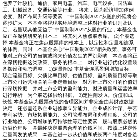
包罗了计较机、通信、家用电器、汽车、电气设备、国防军
工、机械设备、交通运输等行业。 将来，因为经济增加体例
改变、财产布局升级等要素，“中国制制2025”从题的外延将会
逐步扩大，本基金将视现实环境调整上述对行业的识别及认
定。若呈现其他受益于“中国制制2025”从题的行业，本基金也
应正在深切研究的根本上，将其列入焦点股票库。 (2)个股选
择 本基金将正在焦点股票库的根本上，以定性和定量相连系
的体例、同时，本基金关心“中国制制2025”相关政策、事务可
能对上市公司的当前或将来价值发生的严沉影响，本基金将正
在深切挖掘这类政策、事务的根本上，对行业进行优化设置装
备摆设和动态调整。 1)定量阐发 本基金连系盈利增加目标、
现金流量目标、欠债比率目标、估值目标、盈利质量目标等取
上市公司运营相关的主要定量目标，对方针上市公司的价值进
行深切挖掘，并对上市公司的盈利能力、财政质量和运营效率
进行评析，为个股选择供给根据。 2)定性阐发 A。价值和成
长性 本基金认为股票价钱的合理区间并非完全由其财政数据
决定，还必需连系企业进修取立异能力、企业成长计谋、手艺
专利劣势、市场拓展能力、公司管理布局和办理程度、公司的
行业地位、公司增加的可持续性等定性要素，赐与股票必然的
折溢价程度，并最终决定股票合理的价钱区间。按照上述定性
定量阐发的成果，本基金进一步从价值和成长两个纬度对备选