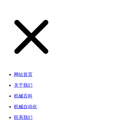
网站首页
关于我们
机械百科
机械自动化
联系我们