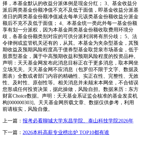
择，本基金默认的收益分派体例是现金分红； 3、基金收益分
派后两类基金份额净值不克不及低于面值，即基金收益分派基
准日的两类基金份额净值减去每单元该类基金份额收益分派金
额后不克不及低于面值； 4、本基金统一类此外每一基金份额
享有划一分派权，因为本基金两类基金份额收取费用环境分
歧，各基金份额类别对应的可供分派利润将有所分歧； 5、法
令律例或监管机关还有的，从其。本基金为夹杂型基金，其预
期收益及预期风险程度高于债券型基金取货泉市场基金，低于
股票型基金，属于中高预期收益和预期风险程度的投资品种。
声明：天天基金网发布此消息目标正在于更多消息，取本网坐
立场无关。天天基金网不应消息（包罗但不限于文字、数据及
图表）全数或者部门内容的精确性、实正在性、完整性、无效
性、及时性、原创性等。相关消息并未颠末本网坐，不合错误
您形成任何投资决策，据此操做，风险自担。数据来历：东方
财富Choice数据。声明：天天基金系证监会核准的基金发卖机
构[000000303]。天天基金网所载文章、数据仅供参考，利用
前请核实，风险自傲。
上一篇：
报考必看聊城大学东昌学院、泰山科技学院2026年
下一篇：
2026本科高薪专业榜出炉 TOP10都有谁