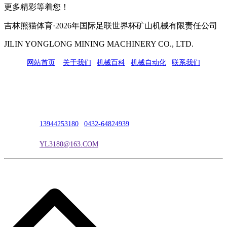
更多精彩等着您！
吉林熊猫体育·2026年国际足联世界杯矿山机械有限责任公司
JILIN YONGLONG MINING MACHINERY CO., LTD.
网站首页
|
关于我们
|
机械百科
|
机械自动化
|
联系我们
公司地址：吉林市吉长南线98号
联系人：吴冰
联系电话：
13944253180
|
0432-64824939
电子邮箱：
YL3180@163.COM