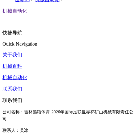
机械自动化
快捷导航
Quick Navigation
关于我们
机械百科
机械自动化
联系我们
联系我们
公司名称：吉林熊猫体育·2026年国际足联世界杯矿山机械有限责任公
司
联系人：吴冰