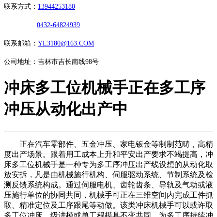
联系方式：
13944253180
0432-64824939
联系邮箱：
YL3180@163.COM
公司地址：吉林市吉长南线98号
冲床多工位机械手正在多工序
冲压从动化出产中
正在汽车零部件、五金冲压、家电钣金等制制范畴，高精
度出产场景。跟着用工成本上升和平安出产要求不竭提高，冲
床多工位机械手是一种专为多工序冲压出产线设想的从动化取
放安拆，凡是由机械施行机构、伺服驱动系统、节制系统及检
测反馈系统构成。通过伺服电机、齿轮齿条、导轨及气动或液
压施行单位的协同共同，机械手可正在三维空间内完成工件抓
取、精准定位及工序跟尾等动做。该类冲床机械手可以或许取
多工位冲床、级进模或单工程模具不变共同，为多工序持续冲