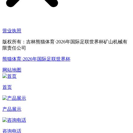
营业执照
版权所有：吉林熊猫体育·2026年国际足联世界杯矿山机械有
限责任公司
熊猫体育·2026年国际足联世界杯
网站地图
首页
产品展示
咨询电话