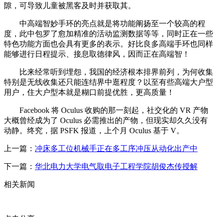
隙，可导致儿童被黑客及时并获取其。
中高端智妙手环的亮点就是将功能阐扬至一个较高的程
度，此中包罗了愈加精准的活动监测数据等等，同时正在一些
特色功能方面也会具有更多的表示。好比良多高端手环也同样
能够进行日程提示、接息取德律风，因而正在高端智！
比来经常听到埋怨，我国的经济根本排界前列，为何收集
特别是无线收集还只能连结界中逛程度？以至有些高端大户型
用户，住大户型本就是糊口前提优胜，更高质量！
Facebook 将 Oculus 收购的那一刻起，社交化的 VR 产物
大概曾经成为了 Oculus 必需推出的产物，但现实却久久没有
动静。终究，据 PSFK 报道，上个月 Oculus 基于 V。
上一篇：
冲床多工位机械手正在多工序冲压从动化出产中
下一篇：
华北电力大学电气取电子工程学院胡俊杰传授解
相关新闻