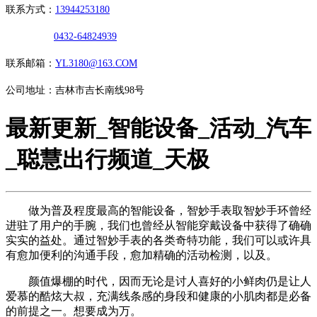
联系方式：
13944253180
0432-64824939
联系邮箱：
YL3180@163.COM
公司地址：吉林市吉长南线98号
最新更新_智能设备_活动_汽车
_聪慧出行频道_天极
做为普及程度最高的智能设备，智妙手表取智妙手环曾经
进驻了用户的手腕，我们也曾经从智能穿戴设备中获得了确确
实实的益处。通过智妙手表的各类奇特功能，我们可以或许具
有愈加便利的沟通手段，愈加精确的活动检测，以及。
颜值爆棚的时代，因而无论是讨人喜好的小鲜肉仍是让人
爱慕的酷炫大叔，充满线条感的身段和健康的小肌肉都是必备
的前提之一。想要成为万。