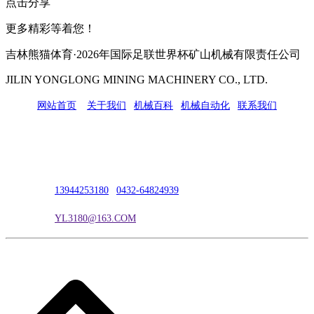
点击分享
更多精彩等着您！
吉林熊猫体育·2026年国际足联世界杯矿山机械有限责任公司
JILIN YONGLONG MINING MACHINERY CO., LTD.
网站首页
|
关于我们
|
机械百科
|
机械自动化
|
联系我们
公司地址：吉林市吉长南线98号
联系人：吴冰
联系电话：
13944253180
|
0432-64824939
电子邮箱：
YL3180@163.COM