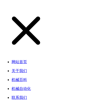
网站首页
关于我们
机械百科
机械自动化
联系我们