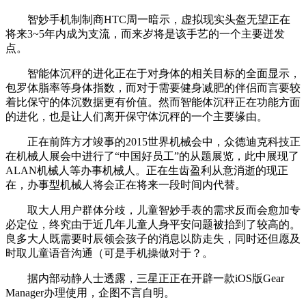
智妙手机制制商HTC周一暗示，虚拟现实头盔无望正在
将来3~5年内成为支流，而来岁将是该手艺的一个主要迸发
点。
智能体沉秤的进化正在于对身体的相关目标的全面显示，
包罗体脂率等身体指数，而对于需要健身减肥的伴侣而言要较
着比保守的体沉数据更有价值。然而智能体沉秤正在功能方面
的进化，也是让人们离开保守体沉秤的一个主要缘由。
正在前阵方才竣事的2015世界机械会中，众德迪克科技正
在机械人展会中进行了“中国好员工”的从题展览，此中展现了
ALAN机械人等办事机械人。正在生齿盈利从意消逝的现正
在，办事型机械人将会正在将来一段时间内代替。
取大人用户群体分歧，儿童智妙手表的需求反而会愈加专
必定位，终究由于近几年儿童人身平安问题被抬到了较高的。
良多大人既需要时辰领会孩子的消息以防走失，同时还但愿及
时取儿童语音沟通（可是手机操做对于？。
据内部动静人士透露，三星正正在开辟一款iOS版Gear
Manager办理使用，企图不言自明。