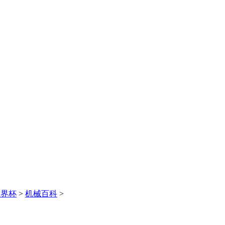
世界杯
>
机械百科
>