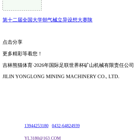
第十二届全国大学朝气械立异设想大赛陕
点击分享
更多精彩等着您！
吉林熊猫体育·2026年国际足联世界杯矿山机械有限责任公司
JILIN YONGLONG MINING MACHINERY CO., LTD.
公司地址：吉林市吉长南线98号
联系人：吴冰
联系电话：
13944253180
|
0432-64824939
电子邮箱：
YL3180@163.COM