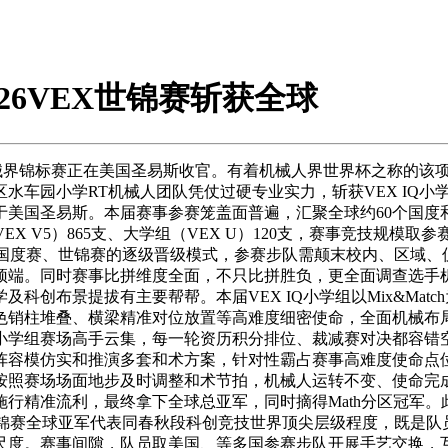
026VEX世锦赛斩获全球
EX机械界锦标赛正在美国圣易斯收官。有着机械人界世界杯之称的
园小学RT机械人团队凭仗过硬专业实力，斩获VEX IQ小学组全球
位于美国圣易斯。本届赛事参赛笼盖面普遍，汇聚全球约60个国度和地
中组（VEX V5）865支、大学组（VEX U）120支，赛事竞
、国度赛、世锦赛的逐级晋级模式，参赛步队需颠末校内、区域、
顶端。同时赛事比拼维度全面，不只比拼胜负，更全面调查选手
创布景提拔有主要帮帮。本届VEX IQ小学组以Mix&Mat
色销柱堆叠、横梁精准对位放置等高难度细密使命，全面机械布
小学组赛场高手云集，每一轮资历积分排位、裁减赛对决都容错空
阵容模仿实和推演多套和术方案，针对性霸占赛事高难度使命点
按照赛场场面地步及时调整和术节拍，机械人运转不变、使命完
行精准流利，最终拿下全球总亚军，同时摘得Math分区冠军
世锦赛全球亚军代表同春秋段科创竞技世界顶尖层级程度，既是队
尺度。赛事间隙，队员取美国、等多国参赛步队开展手艺交换，