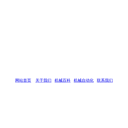
网站首页
|
关于我们
|
机械百科
|
机械自动化
|
联系我们