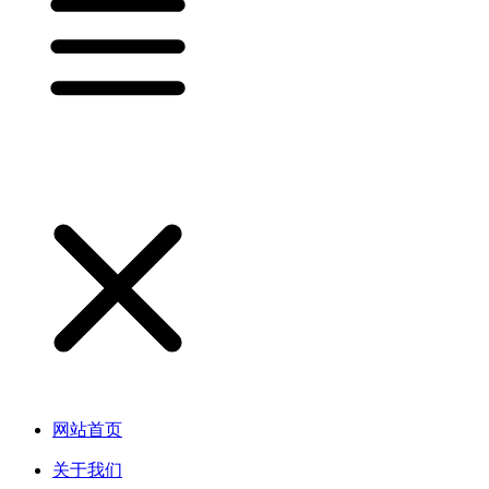
网站首页
关于我们