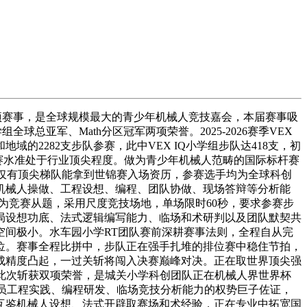
该项赛事，是全球规模最大的青少年机械人竞技嘉会，本届赛事吸
总亚军、Math分区冠军两项荣誉。2025-2026赛季VEX
域的2282支步队参赛，此中VEX IQ小学组步队达418支，初
技规模取参赛水准处于行业顶尖程度。做为青少年机械人范畴的国际标杆赛
仅有顶尖梯队能拿到世锦赛入场资历，参赛选手均为全球科创
机械人操做、工程设想、编程、团队协做、现场答辩等分析能
ch为竞赛从题，采用尺度竞技场地，单场限时60秒，要求参赛步
局设想功底、法式逻辑编写能力、临场和术研判以及团队默契共
间极小。水车园小学RT团队赛前深耕赛事法则，全程自从完
位。赛事全程比拼中，步队正在强手扎堆的排位赛中稳住节拍，
成精度凸起，一过关斩将闯入决赛巅峰对决。正在取世界顶尖强
。此次斩获双项荣誉，是城关小学科创团队正在机械人界世界杯
员工程实践、编程研发、临场竞技分析能力的权势巨子佐证，
互鉴机械人设想、法式开辟取赛场和术经验，正在专业中拓宽国