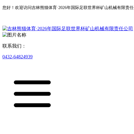
您好！欢迎访问吉林熊猫体育·2026年国际足联世界杯矿山机械有限责
联系我们：
0432-64824939