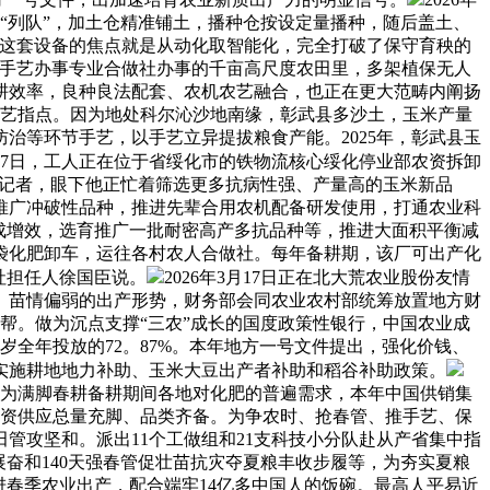
“列队”，加土仓精准铺土，播种仓按设定量播种，随后盖土、
“这套设备的焦点就是从动化取智能化，完全打破了保守育秧的
业手艺办事专业合做社办事的千亩高尺度农田里，多架植保无人
耕效率，良种良法配套、农机农艺融合，也正在更大范畴内阐扬
手艺指点。因为地处科尔沁沙地南缘，彰武县多沙土，玉米产量
治等环节手艺，以手艺立异提拔粮食产能。2025年，彰武县玉
3月17日，工人正在位于省绥化市的铁物流核心绥化停业部农资拆卸
告诉记者，眼下他正忙着筛选更多抗病性强、产量高的玉米新品
推广冲破性品种，推进先辈合用农机配备研发使用，打通农业科
成增效，选育推广一批耐密高产多抗品种等，推进大面积平衡减
袋化肥卸车，运往各村农人合做社。每年备耕期，该厂可出产化
社担任人徐国臣说。
2026年3月17日正在北大荒农业股份友情
、苗情偏弱的出产形势，财务部会同农业农村部统筹放置地方财
补帮。做为沉点支撑“三农”成长的国度政策性银行，中国农业成
到客岁全年投放的72。87%。本年地方一号文件提出，强化价钱、
实施耕地地力补助、玉米大豆出产者补助和稻谷补助政策。
摄）为满脚春耕备耕期间各地对化肥的普遍需求，本年中国供销集
障农资供应总量充脚、品类齐备。为争农时、抢春管、推手艺、保
管攻坚和。派出11个工做组和21支科技小分队赴从产省集中指
奋和140天强春管促壮苗抗灾夺夏粮丰收步履等，为夯实夏粮
进春季农业出产，配合端牢14亿多中国人的饭碗。最高人平易近