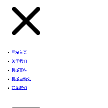
网站首页
关于我们
机械百科
机械自动化
联系我们