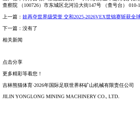
查察院 （100726）市东城区北河沿大街147号 （查号台） 010
上一篇：
娃再夺世界级荣誉 交和2025-2026VEX世锦赛斩获全
下一篇：没有了
相关新闻
点击分享
更多精彩等着您！
吉林熊猫体育·2026年国际足联世界杯矿山机械有限责任公司
JILIN YONGLONG MINING MACHINERY CO., LTD.
公司地址：吉林市吉长南线98号
联系人：吴冰