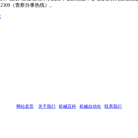
-12309（查察办事热线）。
球
网站首页
|
关于我们
|
机械百科
|
机械自动化
|
联系我们