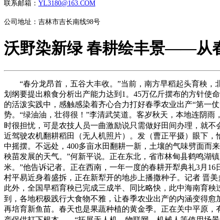
联系邮箱：
YL3180@163.COM
公司地址：吉林市吉长南线98号
沃野染新绿 春耕绘丰景——从
“春分龙昂首，五谷大丰收。”当前，南方早稻起头育秧，北
划纲要提出粮食分析出产能力达到1。45万亿斤摆布的方针使
的活泼实践中，感触感染着齐心合力打好春季农业出产“第一
势。“绿油油，壮得很！”李清武笑道。客岁秋天，本地连阴雨
时很担忧，可是农技人员一曲激励说只需做好田间办理，就不
近驾驶农机翻耕稻田（无人机照片）。发（曹正平摄）眼下，
中摇摆。不远处，400多亩水田翻耕一新，土壤的气味劈面而
秧苗发展的天气。”何新平说。正在东北，省市林甸县鹤鸣湖镇
米。”他告诉记者。正在西南，一年一度的春耕开犁典礼3月1
村平易近身着盛拆，正在新犁开的地步上播撒种子。记者 晋美
此外，全国早稻育秧已完成三成半、同比略快，此中海南育秧
到，各地积极践行大食物不雅，让春季农业出产的内涵变得愈
再培育新鱼苗。春天也是果蔬种植的黄金季。正在关中平原，
产保供打下根本……“拓展无人机、物联网、机械人等使用场景