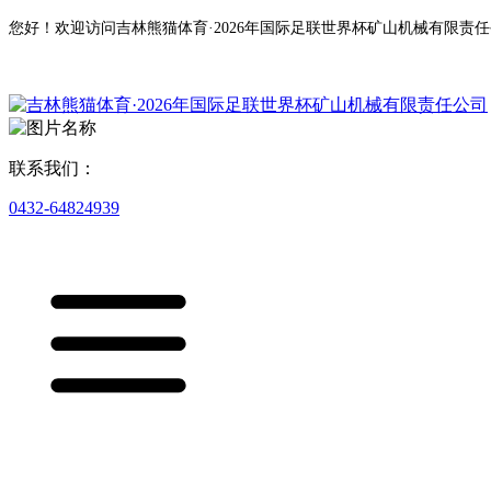
您好！欢迎访问吉林熊猫体育·2026年国际足联世界杯矿山机械有限责
联系我们：
0432-64824939