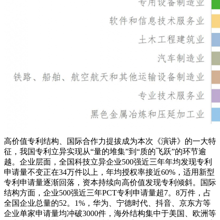
高价值专利结构、国际合作力提拔成为本次《演讲》的一大特
征，我国专利立异实现从“量的堆集”到“质的飞跃”的环节逾
越。企业层面，全国科技立异企业500强近三年年均发现专利
申请量不变正在34万件以上，年均授权率接近60%，适用新型
专利申请量逐渐回落，资本持续向高价值发现专利倾斜。国际
结构方面，企业500强近三年PCT专利申请量超7。8万件，占
全国企业总量的52。1%，华为、宁德时代、抖音、京东方等
企业单家申请量均冲破3000件，海外结构集中于美国、欧洲等