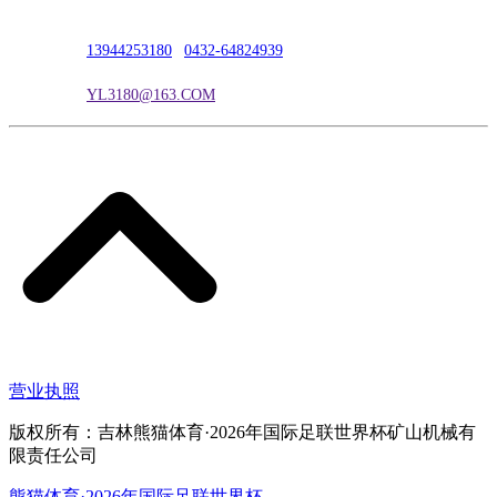
联系人：吴冰
联系电话：
13944253180
|
0432-64824939
电子邮箱：
YL3180@163.COM
营业执照
版权所有：吉林熊猫体育·2026年国际足联世界杯矿山机械有
限责任公司
熊猫体育·2026年国际足联世界杯