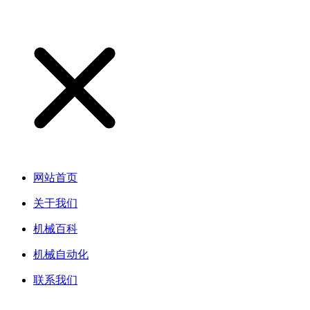
网站首页
关于我们
机械百科
机械自动化
联系我们