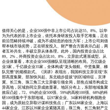
值得关心的是，企业500强中非上市公司占比达55。8%。以华
为为代表的非上市企业，依托本身研发投入取手艺堆集，正在
前沿范畴持续冲破，成为不成轻忽的创生力军；上市公司则借
帮本钱市场劣势，正在研发投入、财产整合方面表示凸起，两
者互补共生，丰硕立异从体条理。此外，国内投资企业占比
89。2%，外商投资企业占比10。8%，立异款式逐渐成型。从
企业体量看，本次企业500强梯队呈现清晰的布局。万亿级企
业3家，千亿级企业35家，全体构成“龙头领航、中坚集聚、梯
队完整”的规模款式。《演讲》表现出，我国科技立异呈现“东
部高度集聚、部加快兴起、东北稳步提拔”的区域特征，京津
冀、长三角、珠三角三大立异极引领全局，部焦点城市构成立
异高地，区域协同立异成效显著。地区分布上，东部地域集聚
效应凸起，72。6%的企业500强、59%的高校100强、68%的科
研100强集中于东部地域。以97家企业、34家科研机构领跑全
国，成为原始立异取计谋科技焦点；广东以88家企业、上海以
44家企业、江苏以39家企业紧随其后，珠三角、长三角财产立