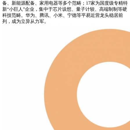
备、新能源配备、家用电器等多个范畴；17家为国度级专精特
新“小巨人”企业，集中于芯片设想、量子计较、高端制制等硬
科技范畴。华为、腾讯、小米、宁德等平易近营龙头稳居前
列，成为立异从力军。