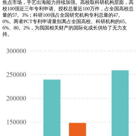
焦点市场，手艺出海能力持续加强。高校取科研机构层面，高
校100强近三年专利申请、授权总量近100万件，占全国高校总
量的57。3%；科研100强占全国研究机构专利总量的47。
0%。两者PCT专利申请量别离占全国高校、科研机构的65。
6%、80。2%，为我国相关财产的国际化成长供给了无力支
持。